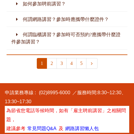
如何參加聘前講習？
何謂網路講習？參加時應攜帶什麼證件？
何謂臨櫃講習？參加時可否預約?應攜帶什麼證
件參加講習？
(current)
下
1
2
3
4
5
一
頁
申請業務專線 :
(02)8995-6000
／服務時間:8:30~12:30、
13:30~17:30
為節省您電話等候時間，如有「雇主聘前講習」之相關問
題，
建議參考
常見問題Q&A
及
網路講習懶人包