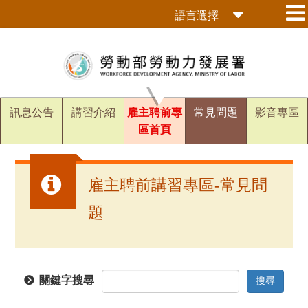
跳
語言選擇
到
主
要
內
容
區
訊息公告
講習介紹
雇主聘前專
常見問題
影音專區
塊
區首頁
雇主聘前講習專區-常見問
題
關鍵字搜尋