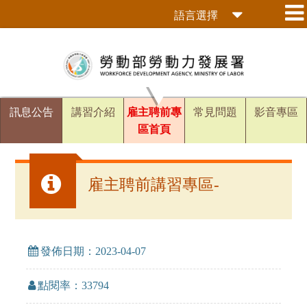
跳
語言選擇
到
主
要
內
容
區
訊息公告
講習介紹
雇主聘前專
常見問題
影音專區
塊
區首頁
雇主聘前講習專區-
發佈日期：2023-04-07
點閱率：33794