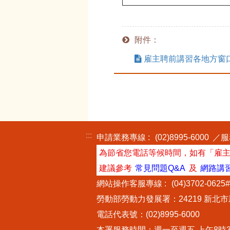
附件：
雇主聘前講習各地方窗
:::
申請業務專線 :
(02)8995-6000
／服務
為節省您電話等候時間，如有「雇
建議參考
常見問題Q&A
及
網路講
網站操作客服專線 :
(04)3702-0625
勞動部勞動力發展署：24219 新北
電話代表號：(02)8995-6000
本署服務時間：週一至週五 上午8時30