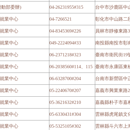
動部委辦)
04-26231955#315
台中市沙鹿區中山
就業中心
04-7266521
彰化市中山路二段
就業中心
04-8345369#226
員林市靜修東路3
就業中心
049-2224094#33
南投縣南投市彰南
就業中心
06-2371218#323
臺南市衛民街19
就業中心
06-2038560#114、115
臺南市永康區東橋
就業中心
06-6328700#204
台南市新營區中正路
就業中心
05-2240670#207
嘉義市興業東路2
就業中心
05-3621632#210
嘉義縣朴子市嘉朴
就業中心
05-6330431#304
雲林縣虎尾鎮文化
就業中心
05-5325105#302
雲林縣斗六市上海