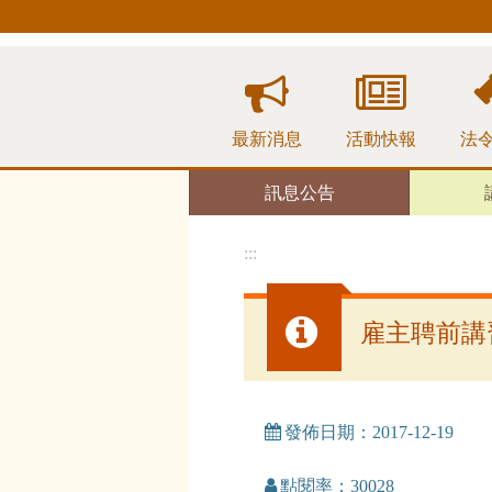
跳
到
主
要
內
容
最新消息
活動快報
法
區
塊
訊息公告
:::
雇主聘前講
發佈日期：2017-12-19
點閱率：30028