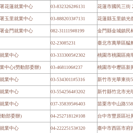
署花蓮就業中心
03-8323262#6131
花蓮市國民三街 2
署玉里就業中心
03-8882033#7131
花蓮縣玉里鎮光復路
署金門就業中心
082-311119#8199
金門縣金城鎮民權
02-23085231
臺北市萬華區艋舺
就業中心
03-3333005#2302
桃園市桃園區南華
業中心(勞動部委辦)
03-4681106#237
桃園市中壢區新興
就業中心
03-5343011#5316
新竹市光華東街5
就業中心
03-5542564#3202
新竹縣竹北市光明
就業中心
037-358395#6403
苗栗市中山路55
動部委辦)
04-25271812#108
台中市豐原區社興
就業中心
04-22225153#320
臺中市西區市府