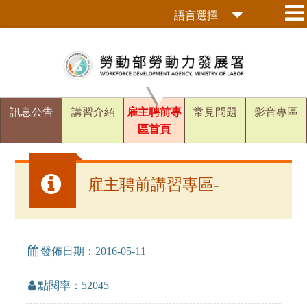
跳
語言選擇
到
主
要
內
容
區
訊息公告
講習介紹
雇主聘前專
常見問題
影音專區
塊
區首頁
雇主聘前講習專區-
發佈日期：2016-05-11
點閱率：52045