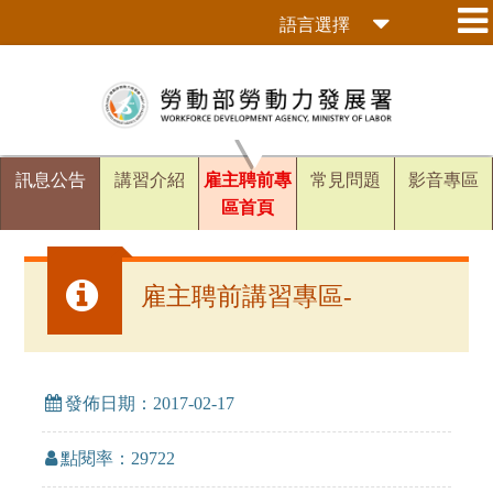
跳
語言選擇
到
主
要
內
容
區
訊息公告
講習介紹
雇主聘前專
常見問題
影音專區
塊
區首頁
雇主聘前講習專區-
發佈日期：2017-02-17
點閱率：29722