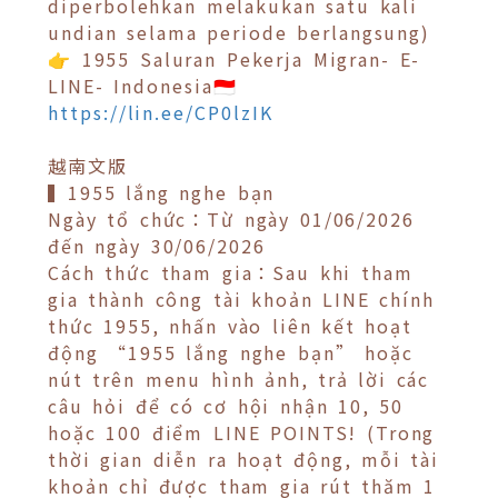
diperbolehkan melakukan satu kali
undian selama periode berlangsung)
👉 1955 Saluran Pekerja Migran- E-
LINE- Indonesia🇮🇩
https://lin.ee/CP0lzIK
越南文版
▍1955 lắng nghe bạn
Ngày tổ chức：Từ ngày 01/06/2026
đến ngày 30/06/2026
Cách thức tham gia：Sau khi tham
gia thành công tài khoản LINE chính
thức 1955, nhấn vào liên kết hoạt
động “1955 lắng nghe bạn” hoặc
nút trên menu hình ảnh, trả lời các
câu hỏi để có cơ hội nhận 10, 50
hoặc 100 điểm LINE POINTS! (Trong
thời gian diễn ra hoạt động, mỗi tài
khoản chỉ được tham gia rút thăm 1