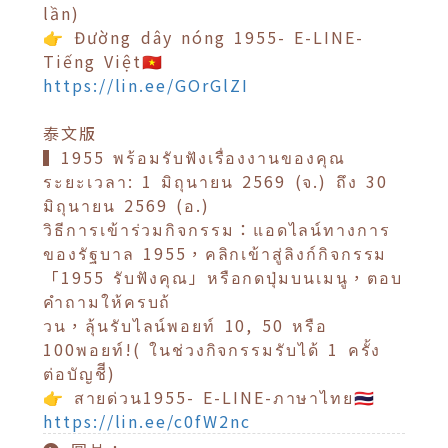
lần)
👉 Đường dây nóng 1955- E-LINE-
Tiếng Việt🇻🇳
https://lin.ee/GOrGlZI
泰文版
▍1955 พร้อมรับฟังเรื่องงานของคุณ
ระยะเวลา: 1 มิถุนายน 2569 (จ.) ถึง 30
มิถุนายน 2569 (อ.)
วิธีการเข้าร่วมกิจกรรม：แอดไลน์ทางการ
ของรัฐบาล 1955，คลิกเข้าสู่ลิงก์กิจกรรม
「1955 รับฟังคุณ」หรือกดปุ่มบนเมนู，ตอบ
คำถามให้ครบถ้
วน，ลุ้นรับไลน์พอยท์ 10, 50 หรือ
100พอยท์!( ในช่วงกิจกรรมรับได้ 1 ครั้ง
ต่อบัญชีี)
👉 สายด่วน1955- E-LINE-ภาษาไทย🇹🇭
https://lin.ee/c0fW2nc