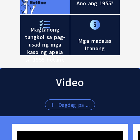
Ano ang 1955?
24-hour Foreign Workers' Free Hotline 1955
Magtanong
tungkol sa pag-
Mga madalas
usad ng mga
Itanong
kaso ng apela
sa 1955 hotline
Video
Dagdag pa ...