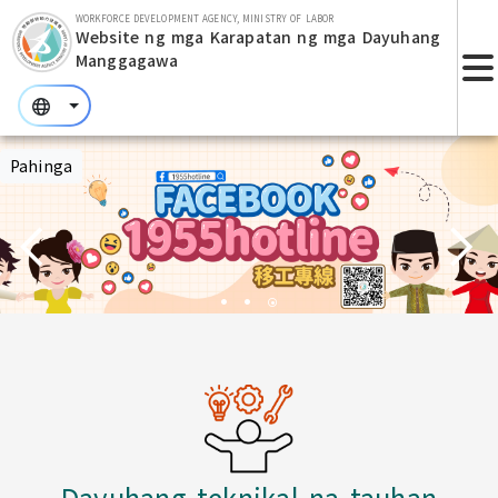
Lumaktaw sa bloke ng pangunahing nilalaman
WORKFORCE DEVELOPMENT AGENCY, MINISTRY OF LABOR
Website ng mga Karapatan ng mga Dayuhang
Manggagawa
:::
:::
:::
Pahinga
Dayuhang teknikal na tauhan