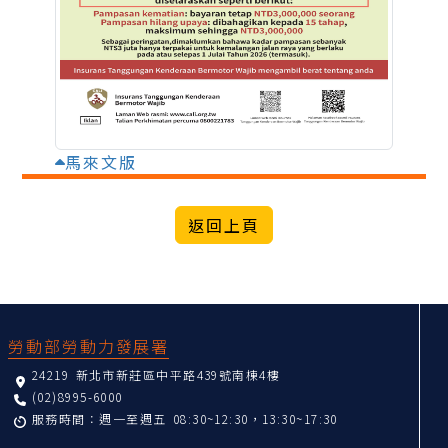
馬來文版
:::
勞動部勞動力發展署
24219 新北市新莊區中平路439號南棟4樓
(02)8995-6000
服務時間：週一至週五 08:30~12:30，13:30~17:30