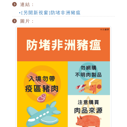
連結：
•[另開新視窗]防堵非洲豬瘟
圖片：