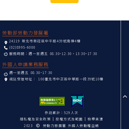
:::
勞動部勞動力發展署
24219 新北市新莊區中平路439號南棟4樓
(02)8995-6000
服務時間：週一至週五 08:30~12:30，13:30~17:30
外國人申請業務服務
週一至週五 08:30~17:30
親送受理地址：
100臺北市中正區中華路一段39號10樓
至
參訪累計：529人次
隱私權及安全政策
授權方式及範圍
檢舉貪瀆
2023
勞動力發展署 外國人勞動權益網