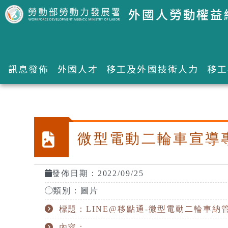
跳到主要內容區塊
外國人勞動權益
訊息發佈
外國人才
移工及外國技術人力
移工
:::
微型電動二輪車宣導
發佈日期：2022/09/25
類別：圖片
標題：LINE@移點通-微型電動二輪車納
內容：