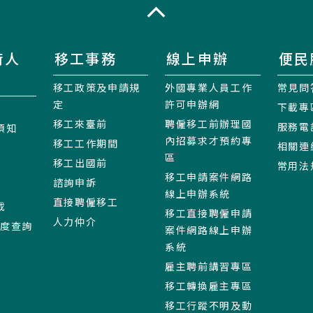
收合
術人
移工事務
線上申辦
便民
移工政策及申請規
外國專業人員工作
常見問
定
許可申辦網
下載專
移工來臺前
聘僱移工前辦理國
服務電
須知
內招募求才預約專
移工工作期間
相關連
區
移工出國前
常用法
移工申請案件網路
諮詢申訴
線上申辦系統
直接聘僱移工
載
移工直接聘僱申請
人力仲介
進度查詢
案件網路線上申辦
系統
雇主聘前講習專區
移工轉換雇主專區
移工行蹤不明及動