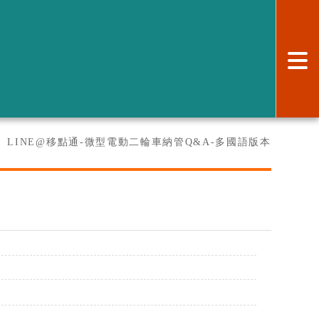
:
：
LINE@移點通-微型電動二輪車納管Q&A-多國語版本