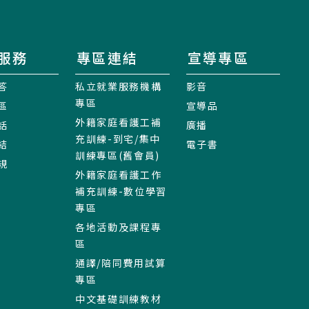
服務
專區連結
宣導專區
答
私立就業服務機構
影音
專區
區
宣導品
外籍家庭看護工補
話
廣播
充訓練-到宅/集中
結
電子書
訓練專區(舊會員)
規
外籍家庭看護工作
補充訓練-數位學習
專區
各地活動及課程專
區
通譯/陪同費用試算
專區
中文基礎訓練教材