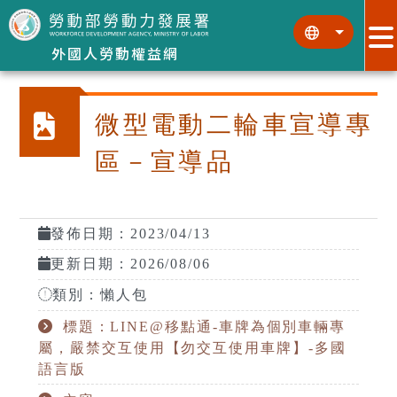
跳到主要內容區塊
:::
:::
外國人勞動權益網
微型電動二輪車宣導專
區－宣導品
發佈日期：2023/04/13
更新日期：2026/08/06
類別：懶人包
標題：LINE@移點通-車牌為個別車輛專
屬，嚴禁交互使用【勿交互使用車牌】-多國
語言版