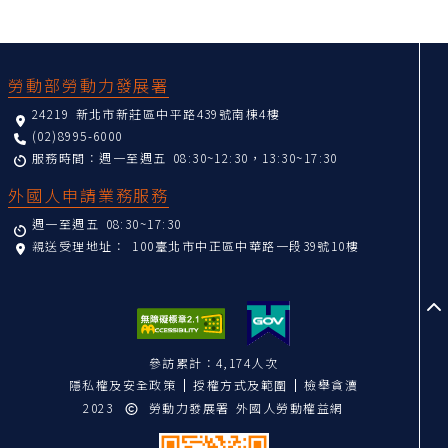
:::
勞動部勞動力發展署
24219 新北市新莊區中平路439號南棟4樓
(02)8995-6000
服務時間：週一至週五 08:30~12:30，13:30~17:30
外國人申請業務服務
週一至週五 08:30~17:30
親送受理地址：
100臺北市中正區中華路一段39號10樓
至
參訪累計：4,174人次
隱私權及安全政策
授權方式及範圍
檢舉貪瀆
2023
勞動力發展署 外國人勞動權益網