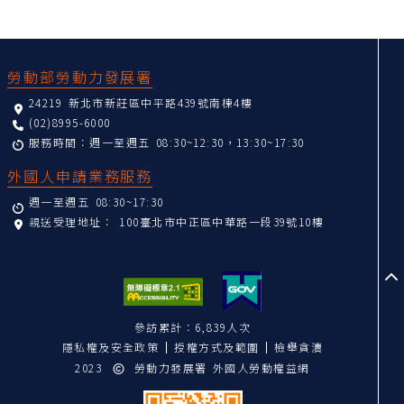
:::
勞動部勞動力發展署
24219 新北市新莊區中平路439號南棟4樓
(02)8995-6000
服務時間：週一至週五 08:30~12:30，13:30~17:30
外國人申請業務服務
週一至週五 08:30~17:30
親送受理地址：
100臺北市中正區中華路一段39號10樓
至
參訪累計：6,839人次
隱私權及安全政策
授權方式及範圍
檢舉貪瀆
2023
勞動力發展署 外國人勞動權益網