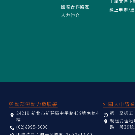
申請文件下
國際合作協定
線上申辦/
人力仲介
:::
勞動部勞動力發展署
外國人申請
24219 新北市新莊區中平路439號南棟4
週一至週五 08
樓
親送受理
(02)8995-6000
路一段39號
服務時間：週一至週五 08:30~12:30，