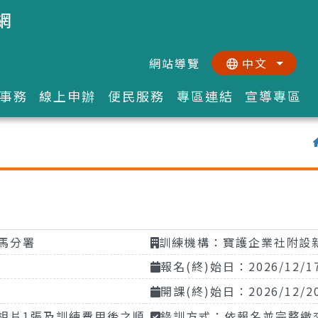
網
網站導覽
中文
:::
::
事務
線上申辦
便民服務
專區連結
宣導專區
馬分署
訓練機構：寶護企業社附設
報名(終)始日：2026/12/1
開課(終)始日：2026/12/2
相片1張及訓練費用後之順
錄訓方式：依報名並完整繳