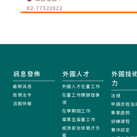
02-77522022
訊息發佈
外國人才
外國技
力
最新消息
外國人才在臺工作
政策法令
在臺工作應辦理事
法規
項
活動快報
申請流程及
在學期間工作
專業證照
畢業生留臺工作
訓練課程
經濟部全球競才方
實作認定
案