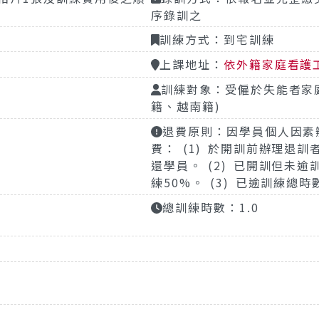
序錄訓之
訓練方式：到宅訓練
上課地址：
依外籍家庭看護
訓練對象：受僱於失能者家
籍、越南籍)
退費原則：因學員個人因素
費： (1) 於開訓前辦理退
還學員。 (2) 已開訓但未
練50%。 (3) 已逾訓練總
總訓練時數：1.0