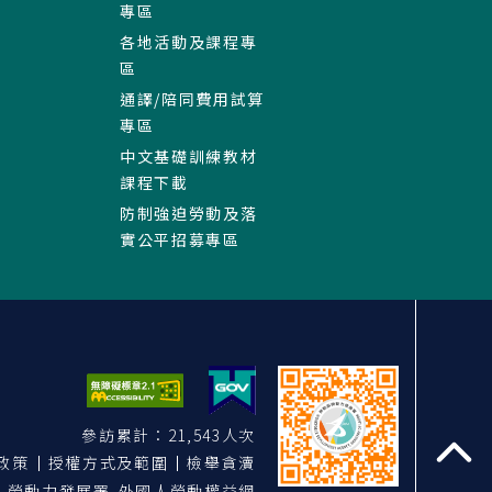
專區
各地活動及課程專
區
通譯/陪同費用試算
專區
中文基礎訓練教材
課程下載
防制強迫勞動及落
實公平招募專區
參訪累計：21,543人次
政策
授權方式及範圍
檢舉貪瀆
至
勞動力發展署 外國人勞動權益網