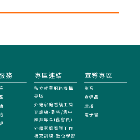
服務
專區連結
宣導專區
答
私立就業服務機構
影音
專區
區
宣導品
外籍家庭看護工補
話
廣播
充訓練-到宅/集中
結
電子書
訓練專區(舊會員)
規
外籍家庭看護工作
補充訓練-數位學習