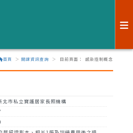
:
首頁
開課資訊查詢
目前頁面：
感染控制概念
新北市私立寶護居家長照機構
7
0
交居留證影本、相片1張及訓練費用後之順