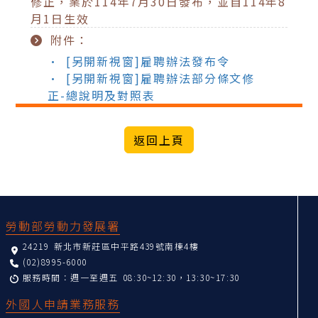
修正，業於114年7月30日發布，並自114年8
月1日生效
附件：
• [另開新視窗]雇聘辦法發布令
• [另開新視窗]雇聘辦法部分條文修
正-總說明及對照表
:::
勞動部勞動力發展署
24219 新北市新莊區中平路439號南棟4樓
(02)8995-6000
服務時間：週一至週五 08:30~12:30，13:30~17:30
外國人申請業務服務