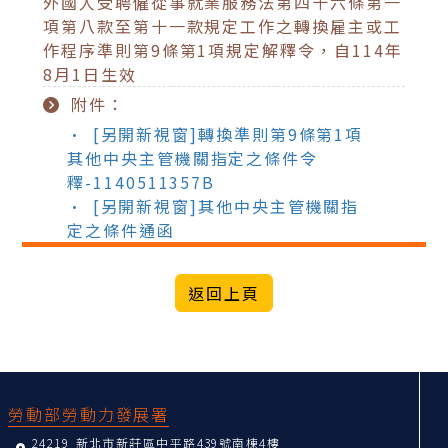
外國人受聘僱從事就業服務法第四十六條第一
項第八款至第十一款規定工作之轉換雇主或工
作程序準則第9條第1項規定解釋令，自114年
8月1日生效
附件：
• [另開新視窗]轉換準則第9條第1項
其他中央主管機關指定之條件令
釋-1140511357B
• [另開新視窗]其他中央主管機關指
定之條件通函
:::
勞動部勞動力發展署
24219 新北市新莊區中平路439號南棟4樓