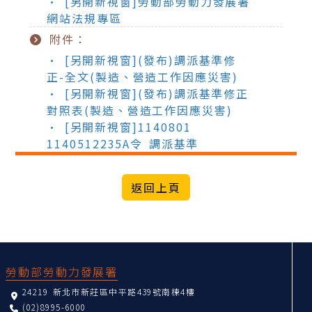
• [另開新視窗]勞動部勞動力發展署
網站法規專區
附件：
• [另開新視窗](發布)調派基準修
正-全文(製造、營造工作因應災害)
• [另開新視窗](發布)調派基準修正
對照表(製造、營造工作因應災害)
• [另開新視窗]1140801
1140512235A令 調派基準
:::
勞動部勞動力發展署
24219 新北市新莊區中平路439號南棟4樓
(02)8995-6000