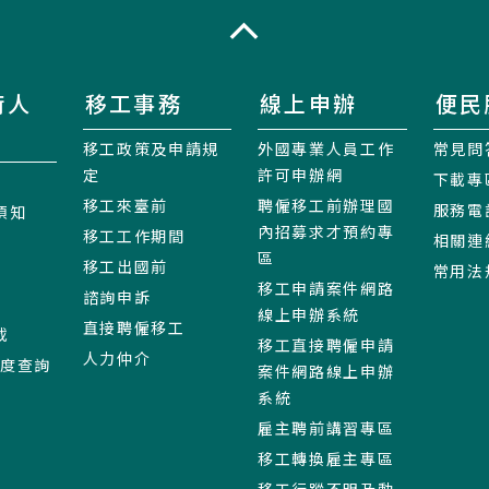
收合
術人
移工事務
線上申辦
便民
移工政策及申請規
外國專業人員工作
常見問
定
許可申辦網
下載專
移工來臺前
聘僱移工前辦理國
服務電
須知
內招募求才預約專
移工工作期間
相關連
區
移工出國前
常用法
移工申請案件網路
諮詢申訴
線上申辦系統
直接聘僱移工
載
移工直接聘僱申請
人力仲介
進度查詢
案件網路線上申辦
系統
雇主聘前講習專區
移工轉換雇主專區
移工行蹤不明及動