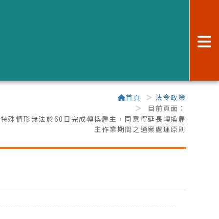
:
首頁
法令政策
目前頁面：
因特殊情形無法於60日完成轉換雇主，同意得延長轉換雇
主作業期間之通案處理原則