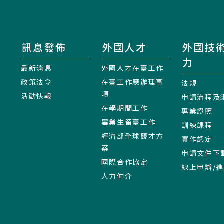
訊息發佈
外國人才
外國技
力
最新消息
外國人才在臺工作
政策法令
在臺工作應辦理事
法規
項
活動快報
申請流程及
在學期間工作
專業證照
畢業生留臺工作
訓練課程
經濟部全球競才方
實作認定
案
申請文件下
國際合作協定
線上申辦/
人力仲介