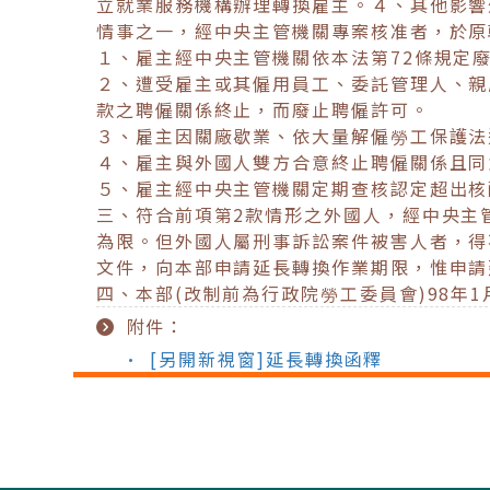
立就業服務機構辦理轉換雇主。４、其他影響
情事之一，經中央主管機關專案核准者，於原
１、雇主經中央主管機關依本法第72條規定
２、遭受雇主或其僱用員工、委託管理人、親
款之聘僱關係終止，而廢止聘僱許可。
３、雇主因關廠歇業、依大量解僱勞工保護法
４、雇主與外國人雙方合意終止聘僱關係且同
５、雇主經中央主管機關定期查核認定超出核
三、符合前項第2款情形之外國人，經中央主
為限。但外國人屬刑事訴訟案件被害人者，得
文件，向本部申請延長轉換作業期限，惟申請
四、本部(改制前為行政院勞工委員會)98年1月
附件：
• [另開新視窗]延長轉換函釋