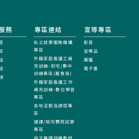
服務
專區連結
宣導專區
答
私立就業服務機構
影音
專區
區
宣導品
外籍家庭看護工補
話
廣播
充訓練-到宅/集中
結
電子書
訓練專區(舊會員)
規
外籍家庭看護工作
補充訓練-數位學習
專區
各地活動及課程專
區
通譯/陪同費用試算
專區
中文基礎訓練教材