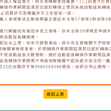
外國人權益重大，經主管機關查證屬實。(二)因重大社
轉換作業期間屆滿翌日起於轉換之資訊系統自動延長轉換
廢止招募許可及聘僱許可之全部或一部。
屬人身侵害或主動檢舉雇主違反本法第57條第3款或第4款
進行解僱或有減班休息之情事，依本法第59條規定申請
意自動延長轉換者。
配比率上限，或有可歸責事由，經中央主管機關不予核發
管機關專案核准者，於原轉換作業期間屆滿翌日起於轉換
不受自動延長次數限制，應於自動延長轉換作業期限屆滿
延長轉換作業期限不得逾檢察機關不起訴處分或法院一審
22日勞職許字第0980504588號函，自即日停止適用。