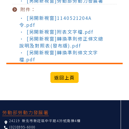
• [另開新視窗]勞動部勞動力發展署
附件：
• [另開新視窗]1140521204A
令.pdf
• [另開新視窗]附表文字檔.pdf
• [另開新視窗]轉換準則修正條文總
說明及對照表(發布版).pdf
• [另開新視窗]轉換準則條文文字
檔.pdf
:::
勞動部勞動力發展署
24219 新北市新莊區中平路439號南棟4樓
(02)8995-6000