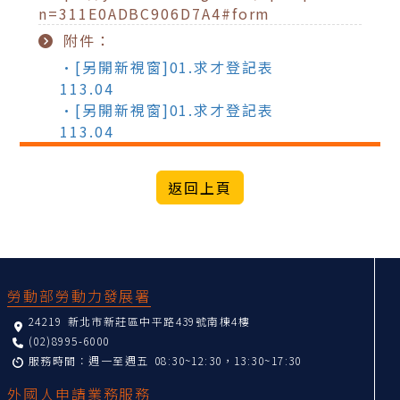
n=311E0ADBC906D7A4#form
附件：
•[另開新視窗]01.求才登記表
113.04
•[另開新視窗]01.求才登記表
113.04
返回上頁
:::
勞動部勞動力發展署
24219 新北市新莊區中平路439號南棟4樓
(02)8995-6000
服務時間：週一至週五 08:30~12:30，13:30~17:30
外國人申請業務服務