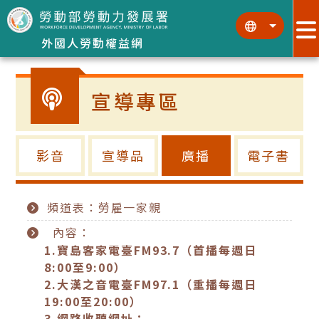
跳到主要內容區塊
:::
:::
外國人勞動權益網
宣導專區
影音
宣導品
廣播
電子書
頻道表：勞雇一家親
內容：
1.
寶島客家電臺FM93.7（首播每週日
8:00至9:00）
2.
大漢之音電臺FM97.1（重播每週日
19:00至20:00）
3.
網路收聽網址：