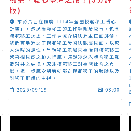
前
版)
包
本影片旨在推廣「114年全國模範移工暖心
與
計畫」，透過模範移工的工作經驗及故事，包含
模範移工訪談、工作場域介紹與雇主正面評價，
6
我們實地造訪了模範移工母國與親屬見面。以感
人溫暖的調性，呈現移工家屬來臺後與模範移工
驚喜相見歡之動人情感。讓觀眾深入體會移工離
鄉背井之處境，感謝模範移工對臺灣社會之貢
獻，進一步感受到勞動部對模範移工的鼓勵以及
對移工群體的重視。
2025/09/19
03:00