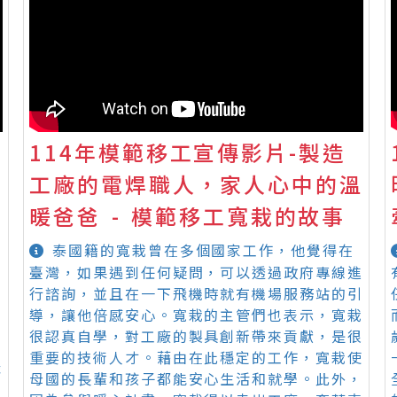
114年模範移工宣傳影片-製造
越
工廠的電焊職人，家人心中的溫
暖爸爸 - 模範移工寬栽的故事
泰國籍的寬栽曾在多個國家工作，他覺得在
臺灣，如果遇到任何疑問，可以透過政府專線進
行諮詢，並且在一下飛機時就有機場服務站的引
年
導，讓他倍感安心。寬栽的主管們也表示，寬栽
很認真自學，對工廠的製具創新帶來貢獻，是很
重要的技術人才。藉由在此穩定的工作，寬栽使
職
母國的長輩和孩子都能安心生活和就學。此外，