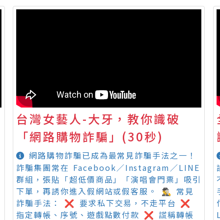
台灣女藝人-大牙，教你識破
詐
「網路購物詐騙」(30秒)
網路購物詐騙已成為最常見詐騙手法之一！
詐騙集團常在 Facebook／Instagram／LINE
群組，張貼「超低價商品」「演唱會門票」吸引
下單，再誘你進入假網站或假客服。 🕵️‍♂️ 常見
詐騙手法： ❌ 要求私下交易，不走平台 ❌
指定轉帳、序號、遊戲點數付款 ❌ 謊稱轉帳