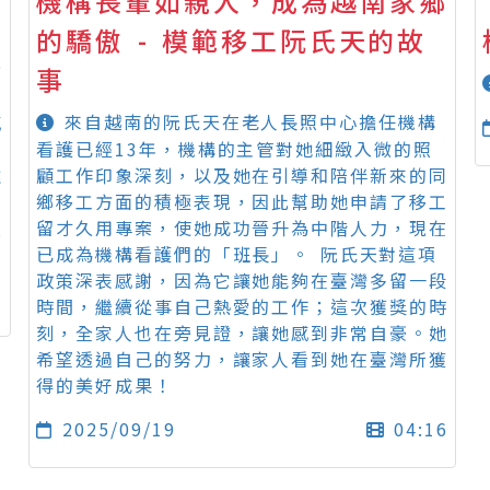
機構長輩如親人，成為越南家鄉
的驕傲 - 模範移工阮氏天的故
含
事
，
來自越南的阮氏天在老人長照中心擔任機構
感
工
看護已經13年，機構的主管對她細緻入微的照
離
顧工作印象深刻，以及她在引導和陪伴新來的同
鄉移工方面的積極表現，因此幫助她申請了移工
及
留才久用專案，使她成功晉升為中階人力，現在
已成為機構看護們的「班長」。 阮氏天對這項
政策深表感謝，因為它讓她能夠在臺灣多留一段
1
時間，繼續從事自己熱愛的工作；這次獲獎的時
刻，全家人也在旁見證，讓她感到非常自豪。她
希望透過自己的努力，讓家人看到她在臺灣所獲
得的美好成果！
2025/09/19
04:16