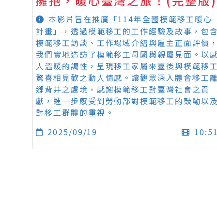
擁抱，暖心臺灣之旅！(完整版)
本影片旨在推廣「114年全國模範移工暖心
計畫」，透過模範移工的工作經驗及故事，包
模範移工訪談、工作場域介紹與雇主正面評價
我們實地造訪了模範移工母國與親屬見面。以
人溫暖的調性，呈現移工家屬來臺後與模範移
驚喜相見歡之動人情感。讓觀眾深入體會移工
鄉背井之處境，感謝模範移工對臺灣社會之貢
獻，進一步感受到勞動部對模範移工的鼓勵以
對移工群體的重視。
2025/09/19
10:5