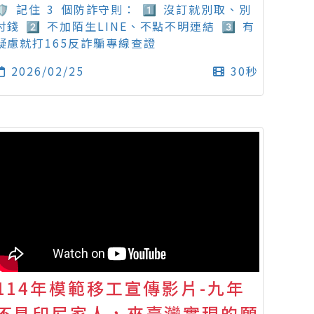
🛡️ 記住 3 個防詐守則： 1️⃣ 沒訂就別取、別
付錢 2️⃣ 不加陌生LINE、不點不明連結 3️⃣ 有
疑慮就打165反詐騙專線查證
2026/02/25
30秒
114年模範移工宣傳影片-九年
不見印尼家人，來臺灣實現的願