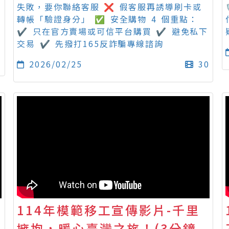
失敗，要你聯絡客服 ❌ 假客服再誘導刷卡或
轉帳「驗證身分」 ✅ 安全購物 4 個重點：
✔ 只在官方賣場或可信平台購買 ✔ 避免私下
交易 ✔ 先撥打165反詐騙專線諮詢
秒
2026/02/25
30
114年模範移工宣傳影片-千里
擁抱，暖心臺灣之旅！(3分鐘