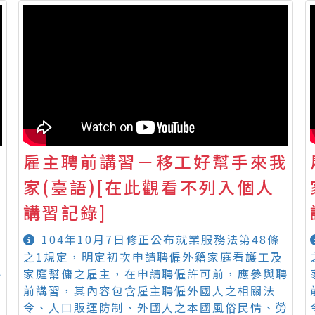
我
雇主聘前講習－移工好幫手來我
家(臺語)[在此觀看不列入個人
講習記錄]
104年10月7日修正公布就業服務法第48條
之1規定，明定初次申請聘僱外籍家庭看護工及
聘
家庭幫傭之雇主，在申請聘僱許可前，應參與聘
前講習，其內容包含雇主聘僱外國人之相關法
勞
令、人口販運防制、外國人之本國風俗民情、勞