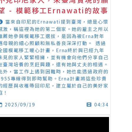
望 - 模範移工Ernawati的故事
當來自印尼的Ernawati提到臺灣，總是心懷
感激，稱這裡為她的第二個家。她的雇主之所以
推薦她參與模範移工選拔，是因為被Erna對年
邁母親的細心照顧和無私善良深深打動。 透過
全國模範移工暖心計畫，Erna終於與已經九年
未見的家人緊緊相擁，並有機會向他們分享自己
在臺灣培養的烹飪興趣，還有她與丈夫的相遇。
此外，當工作上遇到困難時，她也能透過政府的
1955專線得到即時幫助。Erna計畫將這些珍貴
的經歷與收穫帶回印尼，建立屬於自己的美好家
庭！
2025/09/19
04:34