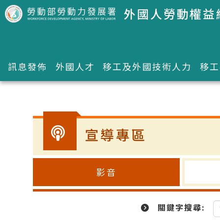
跳到主要內容區塊
外國人勞動權益
訊息發佈
外國人才
移工及外國技術人力
移工
:::
宣導專區
影音
關鍵字搜尋: