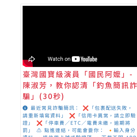
臺灣國寶級演員「國民阿嬤」-
陳淑芳，教你認清「釣魚簡訊
騙」(30秒)
最近常見詐騙簡訊： ❌「包裹配送失敗，
請重新填寫資料」 ❌「信用卡異常，請立即驗
證」 ❌「停車費／ETC／電費未繳，逾期將
罰」 ⚠️ 點進連結，可能會要你： 🔸輸入身分