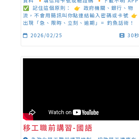
資料 🔸填信用卡號或驗證碼 🔸下載不明 APP
✅ 記住這個原則： 👉 政府機關、銀行、物
流，不會用簡訊叫你點連結輸入密碼或卡號 👉
出現「急、限時、立刻、逾期」= 釣魚話術！
2026/02/25
30
移工職前講習-國語