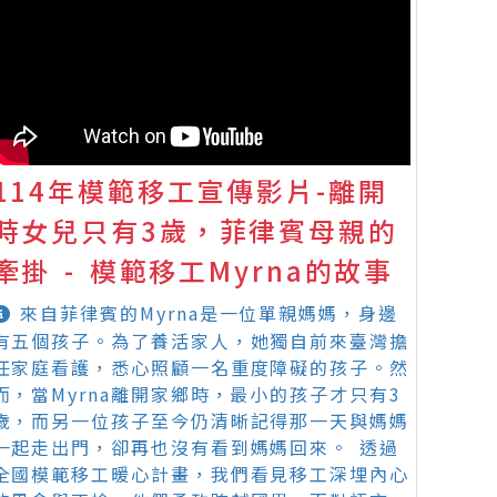
114年模範移工宣傳影片-離開
時女兒只有3歲，菲律賓母親的
牽掛 - 模範移工Myrna的故事
來自菲律賓的Myrna是一位單親媽媽，身邊
有五個孩子。為了養活家人，她獨自前來臺灣擔
任家庭看護，悉心照顧一名重度障礙的孩子。然
而，當Myrna離開家鄉時，最小的孩子才只有3
歲，而另一位孩子至今仍清晰記得那一天與媽媽
一起走出門，卻再也沒有看到媽媽回來。 透過
全國模範移工暖心計畫，我們看見移工深埋內心