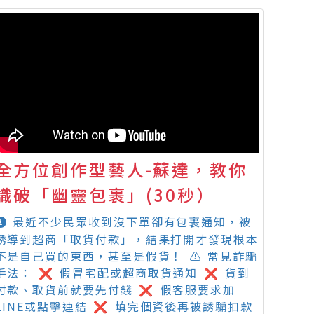
全方位創作型藝人-蘇達，教你
識破「幽靈包裹」(30秒）
最近不少民眾收到沒下單卻有包裹通知，被
誘導到超商「取貨付款」，結果打開才發現根本
不是自己買的東西，甚至是假貨！ ⚠️ 常見詐騙
手法： ❌ 假冒宅配或超商取貨通知 ❌ 貨到
付款、取貨前就要先付錢 ❌ 假客服要求加
LINE或點擊連結 ❌ 填完個資後再被誘騙扣款