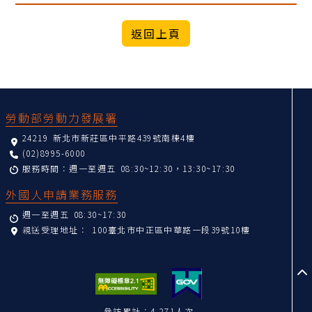
:::
勞動部勞動力發展署
24219 新北市新莊區中平路439號南棟4樓
(02)8995-6000
服務時間：週一至週五 08:30~12:30，13:30~17:30
外國人申請業務服務
週一至週五 08:30~17:30
親送受理地址：
100臺北市中正區中華路一段39號10樓
至
參訪累計：4,271人次