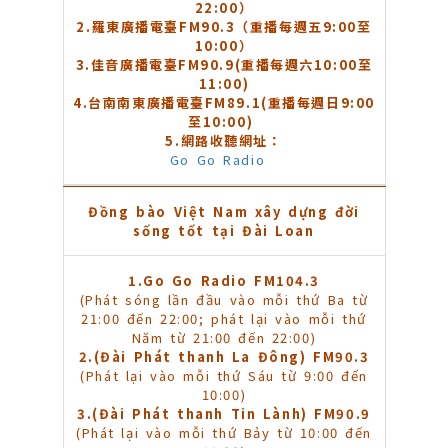
22:00）
2.
羅東廣播電臺FM90.3（重播每週五9:00至
10:00）
3.
佳音廣播電臺FM90.9(重播每週六10:00至
11:00)
4.
台南南東廣播電臺FM89.1(重播每週日9:00
至10:00)
5.
網路收聽網址：
Go Go Radio
Đồng bào Việt Nam xây dựng đời
sống tốt tại Đài Loan
1.Go Go Radio FM104.3
(Phát sóng lần đầu vào mỗi thứ Ba từ
21:00 đến 22:00; phát lại vào mỗi thứ
Năm từ 21:00 đến 22:00)
2.(Đài Phát thanh La Đông) FM90.3
(Phát lại vào mỗi thứ Sáu từ 9:00 đến
10:00)
3.(Đài Phát thanh Tin Lành) FM90.9
(Phát lại vào mỗi thứ Bảy từ 10:00 đến