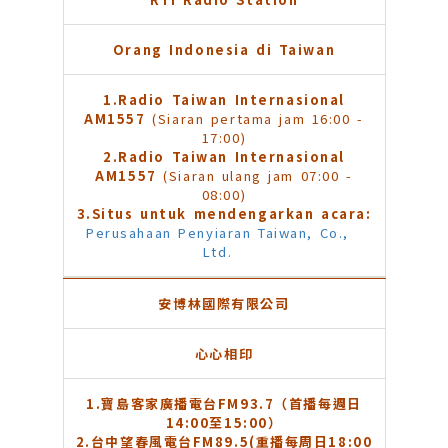
Orang Indonesia di Taiwan
1.Radio Taiwan Internasional
AM1557
(Siaran pertama jam 16:00 -
17:00)
2.Radio Taiwan Internasional
AM1557
(Siaran ulang jam 07:00 -
08:00)
3.Situs untuk mendengarkan acara:
Perusahaan Penyiaran Taiwan, Co.,
Ltd.
安博林國際有限公司
心心相印
1.
寶島客家廣播電台FM93.7（首播每週日
14:00至15:00）
2.
台中望春風電台FM89.5(重播每周日18:00