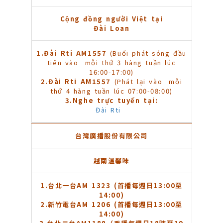
Cộng đồng người Việt tại
Đài Loan
1.Đài Rti AM1557
(Buổi phát sóng đầu
tiên vào mỗi thứ 3 hàng tuần lúc
16:00-17:00)
2.Đài Rti AM1557
(Phát lại vào mỗi
thứ 4 hàng tuần lúc 07:00-08:00)
3.Nghe trực tuyến tại:
Đài Rti
台灣廣播股份有限公司
越南溫馨味
1.
台北一台AM 1323 (首播每週日13:00至
14:00)
2.
新竹電台AM 1206 (首播每週日13:00至
14:00)