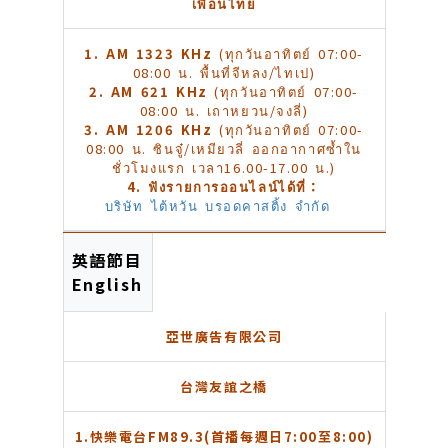
เพื่อนไทย
1.
AM
1323
KHz
(ทุกวันอาทิตย์ 07:00-
08:00 น. พื้นที่จีหลง/ไทเป)
2.
AM
621
KHz
(ทุกวันอาทิตย์ 07:00-
08:00 น. เถาหยวน/จงลี่)
3.
AM
1206
KHz
(ทุกวันอาทิตย์ 07:00-
08:00 น. ซินจู๋/เหมียวลี่ ออกอากาศซ้ำใน
ชั่วโมงแรก เวลา16.00-17.00 น.)
4. ฟังรายการออนไลน์ได้ที่
：
บริษัท ไต้หวัน บรอดคาสติ้ง จำกัด
英語節目
English
亞世廣告有限公司
台灣友誼之橋
1.
快樂電台FM89.3(首播每週日7:00至8:00)