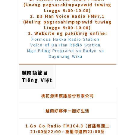
(Unang pagsasahimpapawid tuwing
Linggo 9:00-10:00)
2. Da Han Voice Radio FM97.1
(Muling pagsasahimpapawid tuwing
Linggo 9:00-10:00)
3. Website ng pakikinig online:
Formosa Hakka Radio Station
Voice of Da Han Radio Station
Mga Piling Programa sa Radyo sa
Dayuhang Wika
越南語節目
Tiếng Việt
桃花源鄉廣播股份有限公司
越南好夥伴一起好生活
1.Go Go Radio FM104.3
（首播每週二
21:00至22:00，重播每週四21:00至