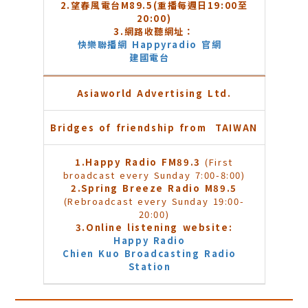
2.
望春風電台M89.5(重播每週日19:00至
20:00)
3.
網路收聽網址：
快樂聯播網 Happyradio 官網
建國電台
Asiaworld Advertising Ltd.
Bridges of friendship from TAIWAN
1.Happy Radio FM89.3
(First
broadcast every Sunday 7:00-8:00)
2.Spring Breeze Radio M89.5
(Rebroadcast every Sunday 19:00-
20:00)
3.Online listening website:
Happy Radio
Chien Kuo Broadcasting Radio
Station