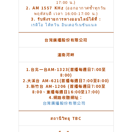
17:00 น.)
2. AM 1557 KHz
(ออกอากาศซ้ำทุกวัน
พฤหัสบดี เวลา 16:00-17:00 น.)
3. รับฟังรายการทางออนไลน์ได้ที่ :
เรดิโอ ไต้หวัน อินเตอร์เนชันแนล
台灣廣播股份有限公司
湄南河畔
1.
台北一台AM-1323(首播每週日7:00至
8:00)
2.
大溪台 AM-621(首播每週日7:00至8:00)
3.
新竹台 AM-1206 (首播每週日7:00至
8:00、重播每週日16:00至17:00)
4.
網路收聽網址：
台灣廣播股份有限公司
สถานีวิทยุ TBC