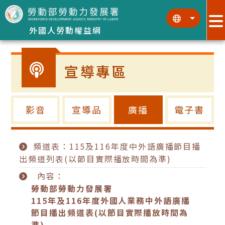
跳到主要內容區塊
:::
:::
外國人勞動權益網
宣導專區
影音
宣導品
廣播
電子書
頻道表：115及116年度中外語廣播節目播
出頻道列表(以節目實際播放時間為準)
內容：
勞動部勞動力發展署
115年及116年度外國人業務中外語廣播
節目播出頻道表(以節目實際播放時間為
準)