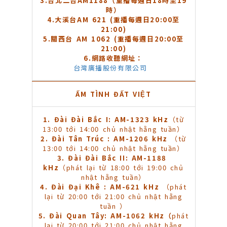
3.
台北二台AM1188（重播每週日18時至19
時）
4.
大溪台AM 621 (重播每週日20:00至
21:00)
5.
關西台 AM 1062 (重播每週日20:00至
21:00)
6.
網路收聽網址：
台灣廣播股份有限公司
ẤM TÌNH ĐẤT VIỆT
1.
Đài Đài Bắc I: AM-1323 kHz
（từ
13:00 tới 14:00 chủ nhật hằng tuần）
2.
Đài Tân Trúc : AM-1206 kHz
（từ
13:00 tới 14:00 chủ nhật hằng tuần）
3. Đài Đài Bắc II: AM-1188
kHz
（phát lại từ 18:00 tới 19:00 chủ
nhật hằng tuần）
4. Đài Đại Khê : AM-621 kHz
（phát
lại từ 20:00 tới 21:00 chủ nhật hằng
tuần ）
5. Đài Quan Tây: AM-1062 kHz
（
phát
lại từ 20:00 tới 21:00 chủ nhật hằng