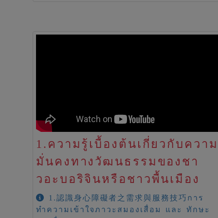
1.ความรู้เบื้องต้นเกี่ยวกับควา
มั่นคงทางวัฒนธรรมของชา
วอะบอริจินหรือชาวพื้นเมือง
1.認識身心障礙者之需求與服務技巧การ
ทำความเข้าใจภาวะสมองเสื่อม และ ทักษะ