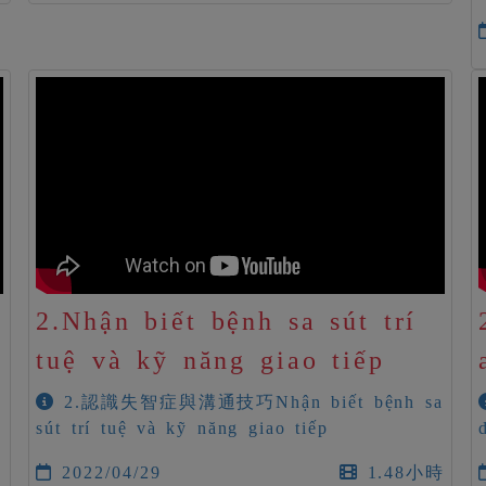
ม
2.Nhận biết bệnh sa sút trí
tuệ và kỹ năng giao tiếp
2.認識失智症與溝通技巧Nhận biết bệnh sa
sút trí tuệ và kỹ năng giao tiếp
2022/04/29
1.48小時