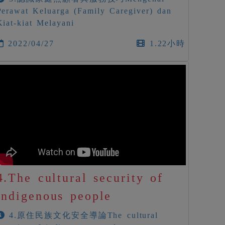
Perawat Keluarga (Family Caregiver) dan
Kiat-kiat Melayani
2022/04/27
1.22小時
4.The cultural security of
indigenous people
4.原住民族文化安全導論The cultural