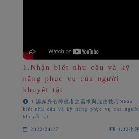
1.Nhận biết nhu cầu và kỹ
năng phục vụ của người
khuyết tật
1.認識身心障礙者之需求與服務技巧Nhận
biết nhu cầu và kỹ năng phục vụ của ngườ
khuyết tật
2022/04/27
4.00小