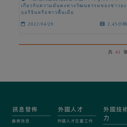
เกี่ยวกับความมั่นคงทางวัฒนธรรมของชาวอะ
บอริจินหรือชาวพื้นเมือ
2022/04/29
2.45小
共
41
訊息發佈
外國人才
外國技
力
最新消息
外國人才在臺工作