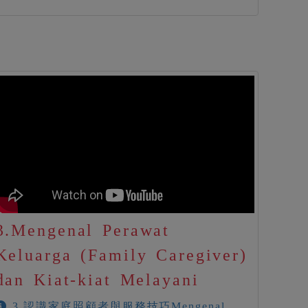
3.Mengenal Perawat
Keluarga (Family Caregiver)
dan Kiat-kiat Melayani
3.認識家庭照顧者與服務技巧Mengenal