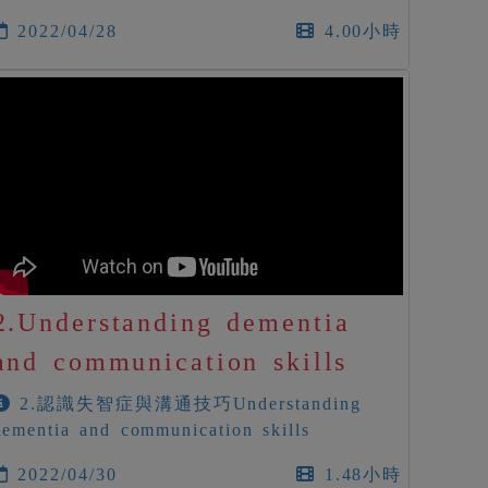
2022/04/28
4.00小時
2.Understanding dementia
and communication skills
2.認識失智症與溝通技巧Understanding
dementia and communication skills
2022/04/30
1.48小時