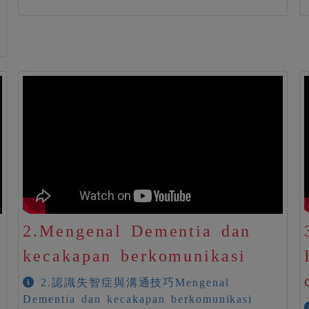
時
2.Mengenal Dementia dan
kecakapan berkomunikasi
2.認識失智症與溝通技巧Mengenal
Dementia dan kecakapan berkomunikasi
จ