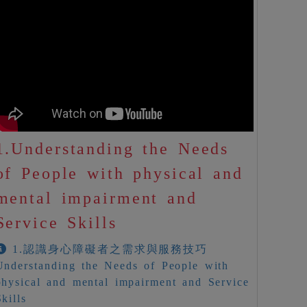
1.Understanding the Needs
of People with physical and
mental impairment and
Service Skills
1.認識身心障礙者之需求與服務技巧
Understanding the Needs of People with
physical and mental impairment and Service
Skills