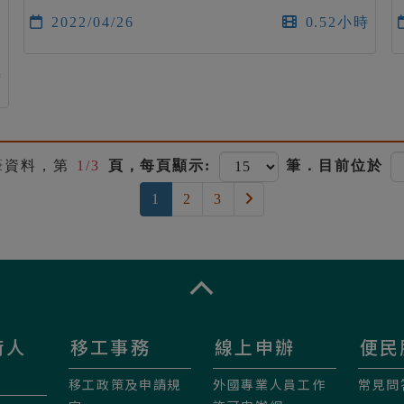
2022/04/26
0.52小時
時
筆資料，第
1/3
頁，每頁顯示:
筆．目前位於
(current)
下一頁
1
2
3
收合
術人
移工事務
線上申辦
便民
移工政策及申請規
外國專業人員工作
常見問