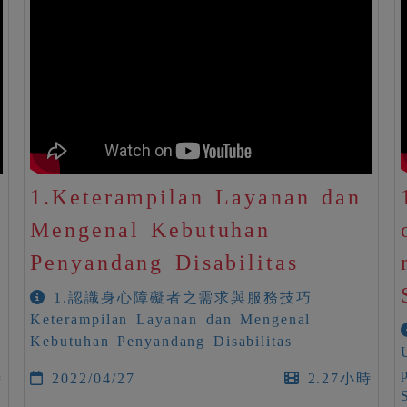
1.Keterampilan Layanan dan
Mengenal Kebutuhan
Penyandang Disabilitas
1.認識身心障礙者之需求與服務技巧
i
Keterampilan Layanan dan Mengenal
Kebutuhan Penyandang Disabilitas
時
2022/04/27
2.27小時