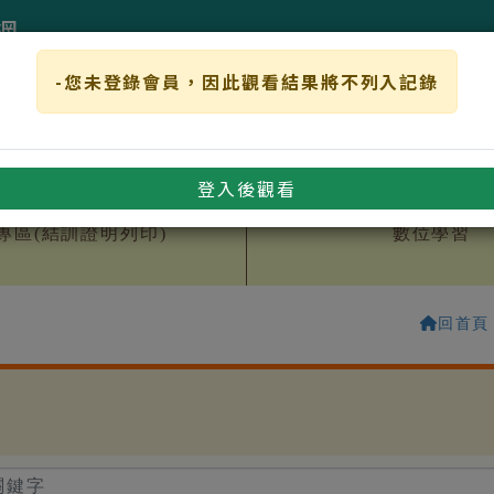
網
-您未登錄會員，因此觀看結果將不列入記錄
網站導覽
中文
:::
::
事務
線上申辦
便民服務
專區連結
宣導專區
登入後觀看
專區(結訓證明列印)
數位學習
回首頁