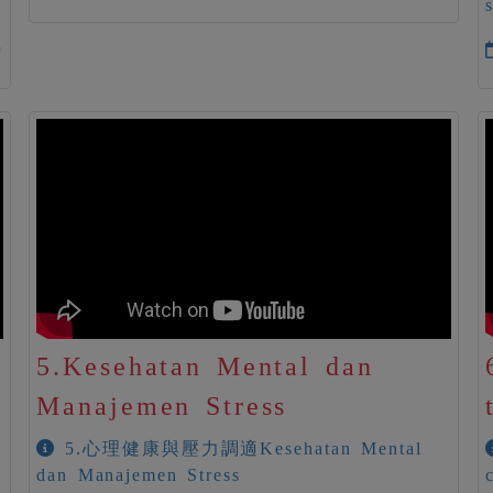
時
ม
5.Kesehatan Mental dan
Manajemen Stress
5.心理健康與壓力調適Kesehatan Mental
dan Manajemen Stress