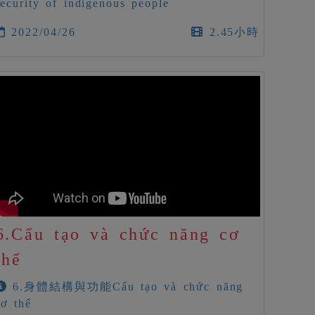
security of indigenous people
2022/04/26
2.45小時
6.Cấu tạo và chức năng cơ
thể
6.身體結構與功能Cấu tạo và chức năng
cơ thể