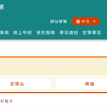
網
網站導覽
中文
:::
::
事務
線上申辦
便民服務
專區連結
宣導專區
宣導品
廣播
工好幫手