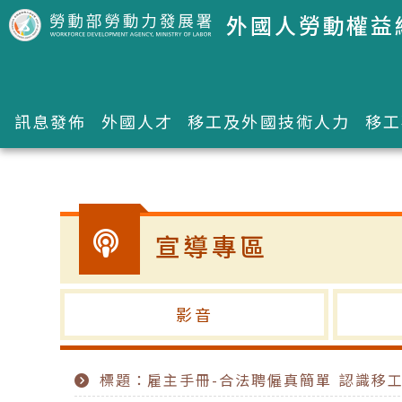
跳到主要內容區塊
外國人勞動權益
訊息發佈
外國人才
移工及外國技術人力
移工
:::
宣導專區
影音
標題：雇主手冊-合法聘僱真簡單 認識移