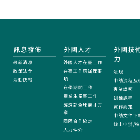
訊息發佈
外國人才
外國技
力
最新消息
外國人才在臺工作
政策法令
在臺工作應辦理事
法規
項
活動快報
申請流程及
在學期間工作
專業證照
畢業生留臺工作
訓練課程
經濟部全球競才方
實作認定
案
申請文件下
國際合作協定
線上申辦/
人力仲介