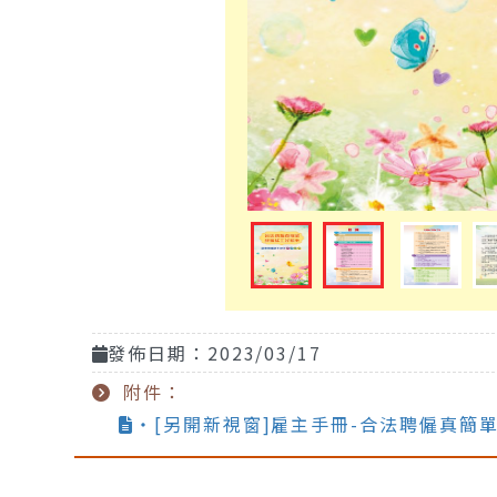
發佈日期：2023/03/17
附件：
‧[另開新視窗]雇主手冊-合法聘僱真簡