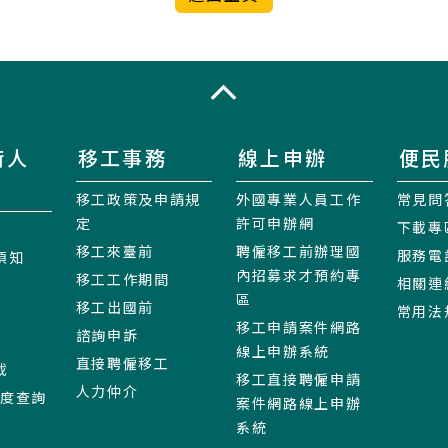
收合
術人
移工事務
線上申辦
便民
移工政策及申請規
外國專業人員工作
常見問
定
許可申辦網
下載專
移工來臺前
聘僱移工前辦理國
服務電
須知
內招募求才預約專
移工工作期間
相關連
區
移工出國前
常用法
移工申請案件網路
諮詢申訴
線上申辦系統
直接聘僱移工
載
移工直接聘僱申請
人力仲介
進度查詢
案件網路線上申辦
系統