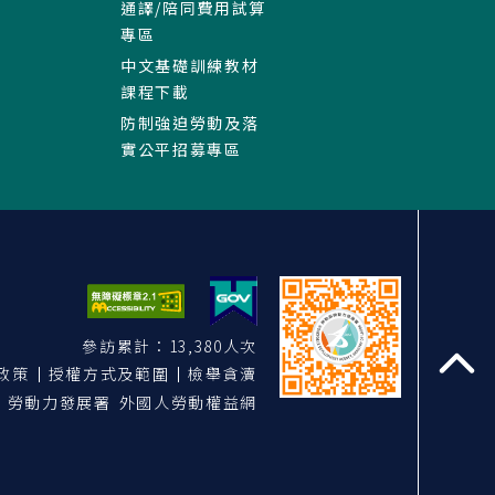
通譯/陪同費用試算
專區
中文基礎訓練教材
課程下載
防制強迫勞動及落
實公平招募專區
參訪累計：13,380人次
政策
授權方式及範圍
檢舉貪瀆
至
勞動力發展署 外國人勞動權益網