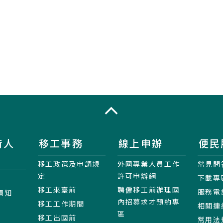
收合
術人
移工事務
線上申辦
便民
移工政策及申請規
外國專業人員工作
常見問
定
許可申辦網
下載專
移工來臺前
聘僱移工前辦理國
服務電
須知
內招募求才預約專
移工工作期間
相關連
區
移工出國前
常用法