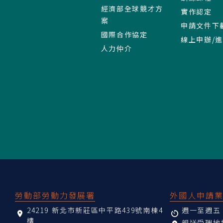
經濟部全球競才方
實作認定
案
申請文件下
國際合作協定
線上申辦/
人力仲介
:::
勞動部勞動力發展署
外國人申請
24219 新北市新莊區中平路439號南棟4
週一至週五 08
樓
親送受理