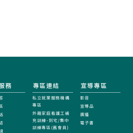
服務
專區連結
宣導專區
答
私立就業服務機構
影音
專區
區
宣導品
外籍家庭看護工補
話
廣播
充訓練-到宅/集中
結
電子書
訓練專區(舊會員)
規