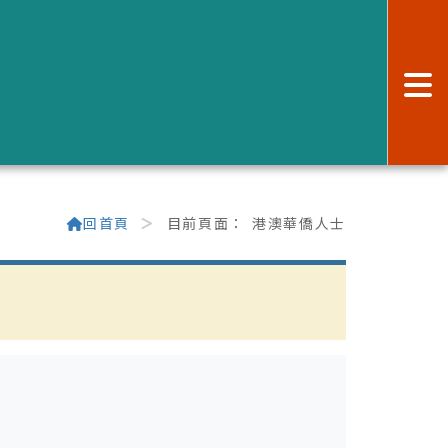
:
回首頁
目前頁面：
港澳華僑人士