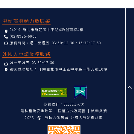
:::
勞動部勞動力發展署
24219 新北市新莊區中平路439號南棟4樓
(02)8995-6000
服務時間：週一至週五 08:30~12:30，13:30~17:30
外國人申請業務服務
週一至週五 08:30~17:30
親送受理地址：
100臺北市中正區中華路一段39號10樓
至
參訪累計：32,921人次
隱私權及安全政策
授權方式及範圍
檢舉貪瀆
2023
勞動力發展署 外國人勞動權益網