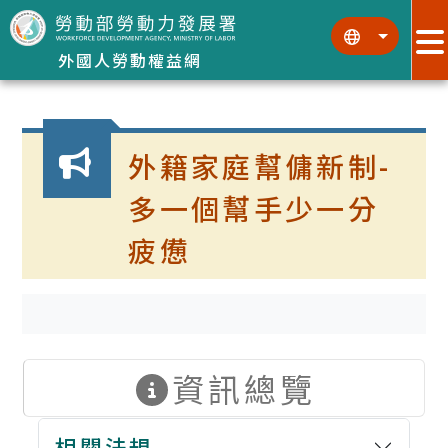
跳到主要內容區塊
:::
:::
外國人勞動權益網
:::
外籍家庭幫傭新制-
多一個幫手少一分
疲憊
資訊總覽
相關法規