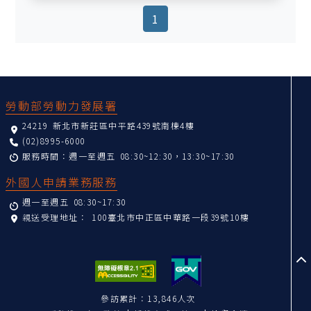
(current)
1
:::
勞動部勞動力發展署
24219 新北市新莊區中平路439號南棟4樓
(02)8995-6000
服務時間：週一至週五 08:30~12:30，13:30~17:30
外國人申請業務服務
週一至週五 08:30~17:30
親送受理地址：
100臺北市中正區中華路一段39號10樓
至
參訪累計：13,846人次