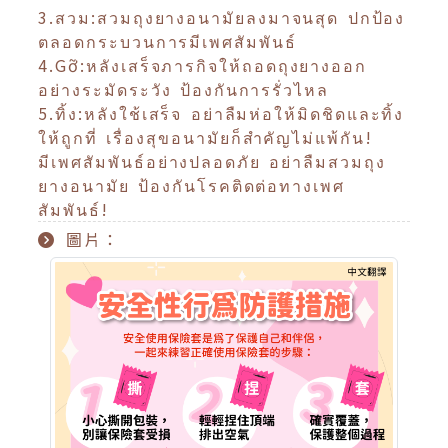
3.สวม:สวมถุงยางอนามัยลงมาจนสุด ปกป้อง
ตลอดกระบวนการมีเพศสัมพันธ์
4.Gỡ:หลังเสร็จภารกิจให้ถอดถุงยางออก
อย่างระมัดระวัง ป้องกันการรั่วไหล
5.ทิ้ง:หลังใช้เสร็จ อย่าลืมห่อให้มิดชิดและทิ้ง
ให้ถูกที่ เรื่องสุขอนามัยก็สำคัญไม่แพ้กัน!
มีเพศสัมพันธ์อย่างปลอดภัย อย่าลืมสวมถุง
ยางอนามัย ป้องกันโรคติดต่อทางเพศ
สัมพันธ์!
圖片：