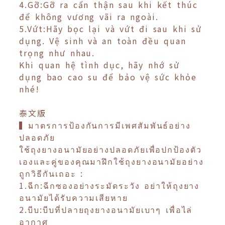
4.Gỡ:Gỡ ra cẩn thận sau khi kết thúc
để không vương vãi ra ngoài.
5.Vứt:Hãy bọc lại và vứt đi sau khi sử
dụng. Vệ sinh và an toàn đều quan
trọng như nhau.
Khi quan hệ tình dục, hãy nhớ sử
dụng bao cao su để bảo vệ sức khỏe
nhé!
泰文版
▍มาตรการป้องกันการมีเพศสัมพันธ์อย่าง
ปลอดภัย
ใช้ถุงยางอนามัยอย่างปลอดภัยเพื่อปกป้องตัว
เองและคู่ของคุณมาฝึกใช้ถุงยางอนามัยอย่าง
ถูกวิธีกันเถอะ :
1.ฉีก:ฉีกซองอย่างระมัดระวัง อย่าให้ถุงยาง
อนามัยได้รับความเสียหาย
2.บีบ:บีบที่ปลายถุงยางอนามัยเบาๆ เพื่อไล่
อากาศ