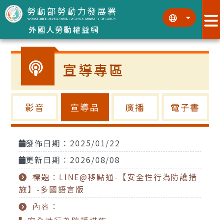
跳到主要內容區塊
:::
:::
外國人勞動權益網
宣導專區
影音
宣導品
廣播
電子書
發佈日期：2025/01/22
更新日期：2026/08/08
標題：LINE@移點通-【安全性行為防護措
施】-多國語言版
內容：