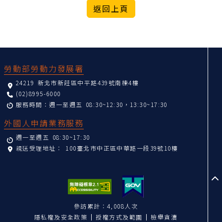
:::
勞動部勞動力發展署
24219 新北市新莊區中平路439號南棟4樓
(02)8995-6000
服務時間：週一至週五 08:30~12:30，13:30~17:30
外國人申請業務服務
週一至週五 08:30~17:30
親送受理地址：
100臺北市中正區中華路一段39號10樓
至
參訪累計：4,008人次
隱私權及安全政策
授權方式及範圍
檢舉貪瀆