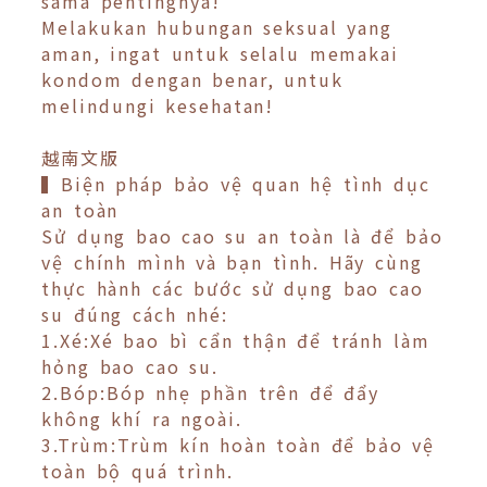
sama pentingnya!
Melakukan hubungan seksual yang
aman, ingat untuk selalu memakai
kondom dengan benar, untuk
melindungi kesehatan!
越南文版
▍Biện pháp bảo vệ quan hệ tình dục
an toàn
Sử dụng bao cao su an toàn là để bảo
vệ chính mình và bạn tình. Hãy cùng
thực hành các bước sử dụng bao cao
su đúng cách nhé:
1.Xé:Xé bao bì cẩn thận để tránh làm
hỏng bao cao su.
2.Bóp:Bóp nhẹ phần trên để đẩy
không khí ra ngoài.
3.Trùm:Trùm kín hoàn toàn để bảo vệ
toàn bộ quá trình.