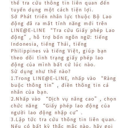
thể tra cứu thông tin liên quan đến
tuyển dụng một cách tiện lợi.
Sở Phát triển nhân lực thuộc Bộ Lao
động đã ra mắt tính năng mới trên
LINE@E-LINE “Tra cứu Giấy phép Lao
động”, hỗ trợ bốn ngôn ngữ: tiếng
Indonesia, tiếng Thái, tiếng
Philippines và tiếng Việt, giúp bạn
theo dõi tình trạng giấy phép lao
động của mình bất cứ lúc nào.
Sử dụng như thế nào?
1.Trong LINE@E-LINE, nhấp vào “Ràng
buộc thông tin”, điền thông tin cá
nhân của bạn.
2.Nhấp vào “Dịch vụ nâng cao”, chọn
chức năng “Giấy phép lao động của
người lao động nhập cư”.
3.Lập tức tra cứu thông tin liên quan.
Nếu có bất kỳ thắc mắc nào, hãy gọi