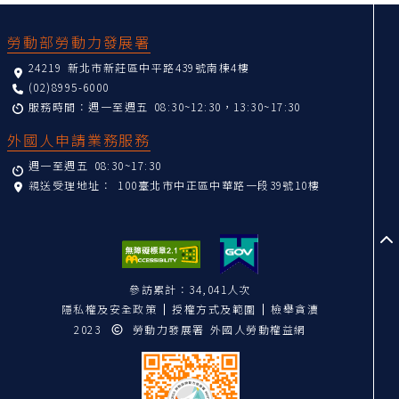
:::
勞動部勞動力發展署
24219 新北市新莊區中平路439號南棟4樓
(02)8995-6000
服務時間：週一至週五 08:30~12:30，13:30~17:30
外國人申請業務服務
週一至週五 08:30~17:30
親送受理地址：
100臺北市中正區中華路一段39號10樓
至
參訪累計：34,041人次
隱私權及安全政策
授權方式及範圍
檢舉貪瀆
2023
勞動力發展署 外國人勞動權益網