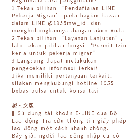
Bagaimana cara penggunaan?
1.Tekan pilihan “Pendaftaran LINE
Pekerja Migran” pada bagian bawah
dalam LINE @1955mw_id, dan
menghubungkannya dengan akun Anda
2.Tekan pilihan “Layanan Lanjutan”,
lalu tekan pilihan fungsi “Permit Izin
kerja untuk pekerja migran”
3.Langsung dapat melakukan
pengecekan informasi terkait
Jika memiliki pertanyaan terkait,
silakan menghubungi hotline 1955
bebas pulsa untuk konsultasi
越南文版
▍Sử dụng tài khoản E-LINE của Bộ
Lao động Tra cứu thông tin giấy phép
lao động một cách nhanh chóng.
Bây giờ, người lao động nhập cư có