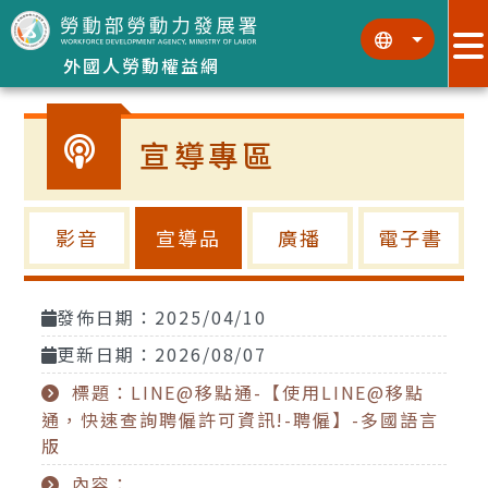
跳到主要內容區塊
:::
:::
外國人勞動權益網
宣導專區
影音
宣導品
廣播
電子書
發佈日期：2025/04/10
更新日期：2026/08/07
標題：LINE@移點通-【使用LINE@移點
通，快速查詢聘僱許可資訊!-聘僱】-多國語言
版
內容：