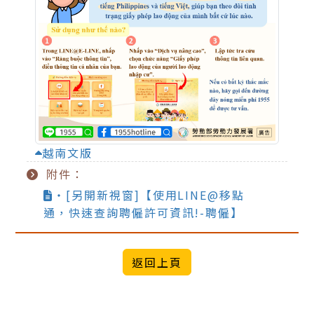
越南文版
附件：
‧[另開新視窗]【使用LINE@移點
通，快速查詢聘僱許可資訊!-聘僱】