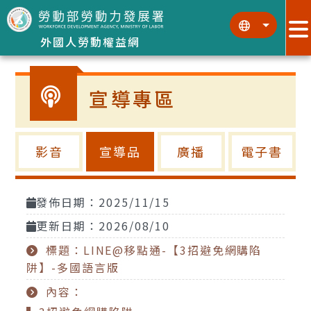
跳到主要內容區塊
:::
:::
外國人勞動權益網
宣導專區
影音
宣導品
廣播
電子書
發佈日期：2025/11/15
更新日期：2026/08/10
標題：LINE@移點通-【3招避免網購陷
阱】-多國語言版
內容：