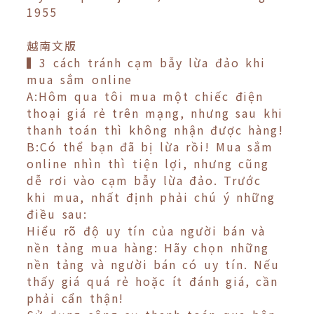
1955
越南文版
▍3 cách tránh cạm bẫy lừa đảo khi
mua sắm online
A:Hôm qua tôi mua một chiếc điện
thoại giá rẻ trên mạng, nhưng sau khi
thanh toán thì không nhận được hàng!
B:Có thể bạn đã bị lừa rồi! Mua sắm
online nhìn thì tiện lợi, nhưng cũng
dễ rơi vào cạm bẫy lừa đảo. Trước
khi mua, nhất định phải chú ý những
điều sau:
Hiểu rõ độ uy tín của người bán và
nền tảng mua hàng: Hãy chọn những
nền tảng và người bán có uy tín. Nếu
thấy giá quá rẻ hoặc ít đánh giá, cần
phải cẩn thận!