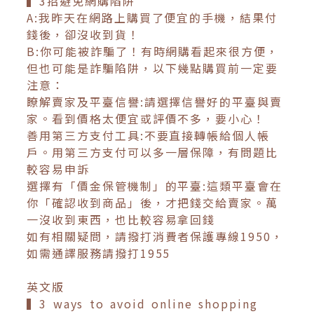
▍3招避免網購陷阱
A:我昨天在網路上購買了便宜的手機，結果付
錢後，卻沒收到貨！
B:你可能被詐騙了！有時網購看起來很方便，
但也可能是詐騙陷阱，以下幾點購買前一定要
注意：
瞭解賣家及平臺信譽:請選擇信譽好的平臺與賣
家。看到價格太便宜或評價不多，要小心！
善用第三方支付工具:不要直接轉帳給個人帳
戶。用第三方支付可以多一層保障，有問題比
較容易申訴
選擇有「價金保管機制」的平臺:這類平臺會在
你「確認收到商品」後，才把錢交給賣家。萬
一沒收到東西，也比較容易拿回錢
如有相關疑問，請撥打消費者保護專線1950，
如需通譯服務請撥打1955
英文版
▍3 ways to avoid online shopping