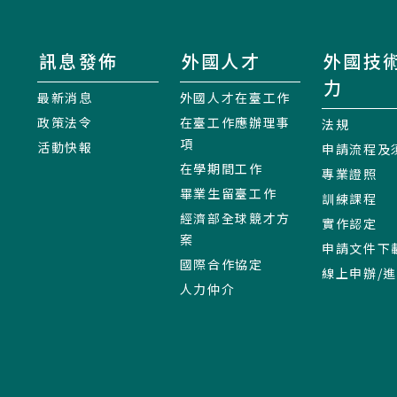
訊息發佈
外國人才
外國技
力
最新消息
外國人才在臺工作
政策法令
在臺工作應辦理事
法規
項
活動快報
申請流程及
在學期間工作
專業證照
畢業生留臺工作
訓練課程
經濟部全球競才方
實作認定
案
申請文件下
國際合作協定
線上申辦/
人力仲介