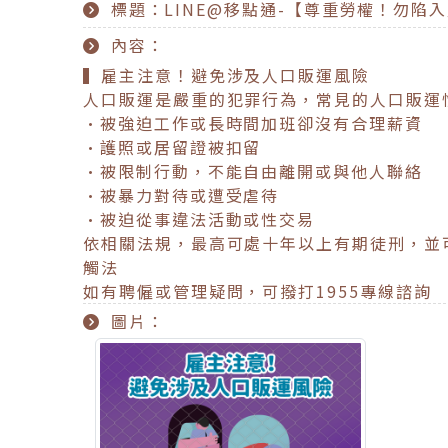
標題：LINE@移點通-【尊重勞權！勿陷
內容：
▍雇主注意！避免涉及人口販運風險
人口販運是嚴重的犯罪行為，常見的人口販運
•被強迫工作或長時間加班卻沒有合理薪資
•護照或居留證被扣留
•被限制行動，不能自由離開或與他人聯絡
•被暴力對待或遭受虐待
•被迫從事違法活動或性交易
依相關法規，最高可處十年以上有期徒刑，並
觸法
如有聘僱或管理疑問，可撥打1955專線諮詢
圖片：