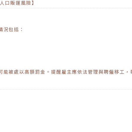
入人口販運風險】
情況包括：
可能被處以高額罰金。提醒雇主應依法管理與聘僱移工，