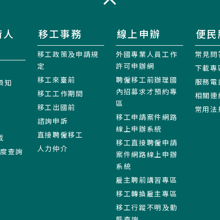
收合
術人
移工事務
線上申辦
便民
移工政策及申請規
外國專業人員工作
常見問
定
許可申辦網
下載專
移工來臺前
聘僱移工前辦理國
服務電
須知
內招募求才預約專
移工工作期間
相關連
區
移工出國前
常用法
移工申請案件網路
諮詢申訴
線上申辦系統
直接聘僱移工
載
移工直接聘僱申請
人力仲介
進度查詢
案件網路線上申辦
系統
雇主聘前講習專區
移工轉換雇主專區
移工行蹤不明及動
態查詢