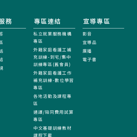
服務
專區連結
宣導專區
答
私立就業服務機構
影音
專區
區
宣導品
外籍家庭看護工補
話
廣播
充訓練-到宅/集中
結
電子書
訓練專區(舊會員)
規
外籍家庭看護工作
補充訓練-數位學習
專區
各地活動及課程專
區
通譯/陪同費用試算
專區
中文基礎訓練教材
課程下載