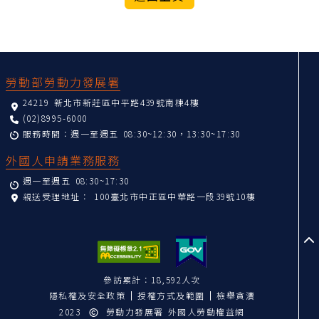
:::
勞動部勞動力發展署
24219 新北市新莊區中平路439號南棟4樓
(02)8995-6000
服務時間：週一至週五 08:30~12:30，13:30~17:30
外國人申請業務服務
週一至週五 08:30~17:30
親送受理地址：
100臺北市中正區中華路一段39號10樓
至
參訪累計：18,592人次
隱私權及安全政策
授權方式及範圍
檢舉貪瀆
2023
勞動力發展署 外國人勞動權益網