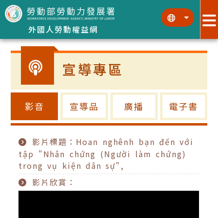
跳到主要內容區塊
:::
:::
外國人勞動權益網
宣導專區
影音
宣導品
廣播
電子書
影片標題：Hoan nghênh bạn đến với
tập "Nhân chứng (Người làm chứng)
trong vụ kiện dân sự",
影片欣賞：