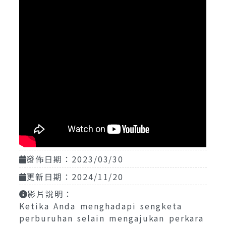
發佈日期：2023/03/30
更新日期：2024/11/20
影片說明：
Ketika Anda menghadapi sengketa
perburuhan selain mengajukan perkara