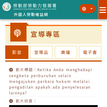
跳到主要內容區塊
:::
:::
外國人勞動權益網
宣導專區
影音
宣導品
廣播
電子書
影片標題：Ketika Anda menghadapi
sengketa perburuhan selain
mengajukan perkara hukum melalui
pengadilan apakah ada penyelesaian
lainnya?
影片欣賞：