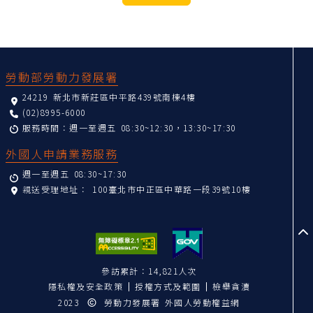
:::
勞動部勞動力發展署
24219 新北市新莊區中平路439號南棟4樓
(02)8995-6000
服務時間：週一至週五 08:30~12:30，13:30~17:30
外國人申請業務服務
週一至週五 08:30~17:30
親送受理地址：
100臺北市中正區中華路一段39號10樓
至
參訪累計：14,821人次
隱私權及安全政策
授權方式及範圍
檢舉貪瀆
2023
勞動力發展署 外國人勞動權益網