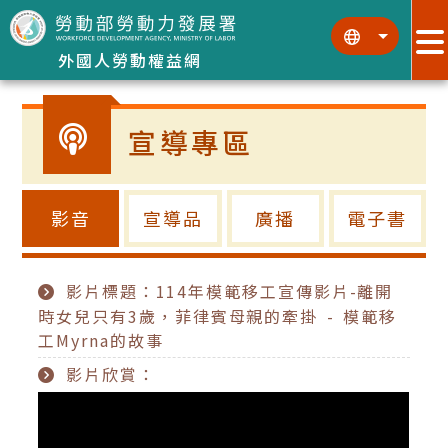
跳到主要內容區塊
:::
:::
外國人勞動權益網
宣導專區
影音
宣導品
廣播
電子書
影片標題：114年模範移工宣傳影片-離開
時女兒只有3歲，菲律賓母親的牽掛 - 模範移
工Myrna的故事
影片欣賞：