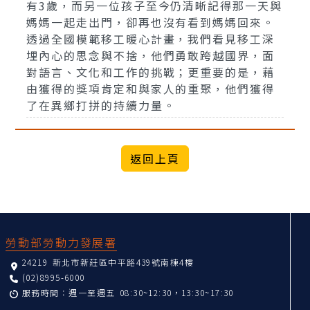
有3歲，而另一位孩子至今仍清晰記得那一天與
媽媽一起走出門，卻再也沒有看到媽媽回來。
透過全國模範移工暖心計畫，我們看見移工深
埋內心的思念與不捨，他們勇敢跨越國界，面
對語言、文化和工作的挑戰；更重要的是，藉
由獲得的獎項肯定和與家人的重聚，他們獲得
了在異鄉打拼的持續力量。
:::
勞動部勞動力發展署
24219 新北市新莊區中平路439號南棟4樓
(02)8995-6000
服務時間：週一至週五 08:30~12:30，13:30~17:30