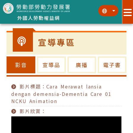
跳到主要內容區塊
:::
:::
外國人勞動權益網
宣導專區
影音
宣導品
廣播
電子書
影片標題：Cara Merawat lansia
dengan demensia-Dementia Care 01
NCKU Animation
影片欣賞：