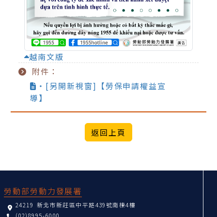
越南文版
附件：
‧[另開新視窗]【勞保申請權益宣
導】
:::
勞動部勞動力發展署
24219 新北市新莊區中平路439號南棟4樓
(02)8995-6000