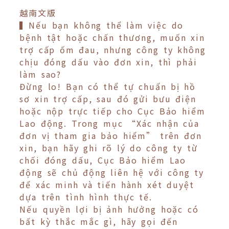
越南文版
▍Nếu bạn không thể làm việc do
bệnh tật hoặc chấn thương, muốn xin
trợ cấp ốm đau, nhưng công ty không
chịu đóng dấu vào đơn xin, thì phải
làm sao?
Đừng lo! Bạn có thể tự chuẩn bị hồ
sơ xin trợ cấp, sau đó gửi bưu điện
hoặc nộp trực tiếp cho Cục Bảo hiểm
Lao động. Trong mục “Xác nhận của
đơn vị tham gia bảo hiểm” trên đơn
xin, bạn hãy ghi rõ lý do công ty từ
chối đóng dấu, Cục Bảo hiểm Lao
động sẽ chủ động liên hệ với công ty
để xác minh và tiến hành xét duyệt
dựa trên tình hình thực tế.
Nếu quyền lợi bị ảnh hưởng hoặc có
bất kỳ thắc mắc gì, hãy gọi đến