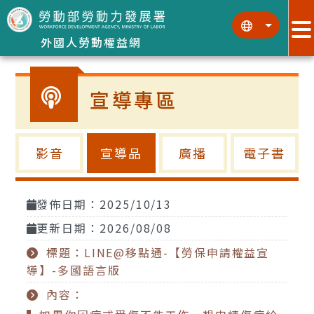
跳到主要內容區塊
:::
:::
外國人勞動權益網
宣導專區
影音
宣導品
廣播
電子書
發佈日期：2025/10/13
更新日期：2026/08/08
標題：LINE@移點通-【勞保申請權益宣
導】-多國語言版
內容：