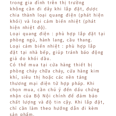
trong gia đình trên thị trường
không cần đi dây khi lắp đặt, được
chia thành loại quang điện (phát hiện
khói) và loại cảm biến nhiệt (phát
hiện nhiệt độ).
Loại quang điện : phù hợp lắp đặt tại
phòng ngủ, hành lang, cầu thang.
Loại cảm biến nhiệt : phù hợp lắp
đặt tại nhà bếp, giúp tránh báo động
giả do khói dầu.
Có thể mua tại cửa hàng thiết bị
phòng cháy chữa cháy, cửa hàng kim
khí, siêu thị hoặc các nền tảng
thương mại điện tử hợp pháp. Khi
chọn mua, cần chú ý đến dấu chứng
nhận của Bộ Nội chính để đảm bảo
chất lượng và độ tin cậy. Khi lắp đặt,
chỉ cần làm theo hướng dẫn đi kèm
sản phẩm.