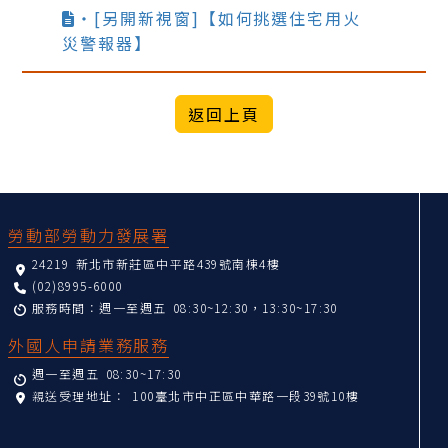
‧[另開新視窗]【如何挑選住宅用火
災警報器】
:::
勞動部勞動力發展署
24219 新北市新莊區中平路439號南棟4樓
(02)8995-6000
服務時間：週一至週五 08:30~12:30，13:30~17:30
外國人申請業務服務
週一至週五 08:30~17:30
親送受理地址：
100臺北市中正區中華路一段39號10樓