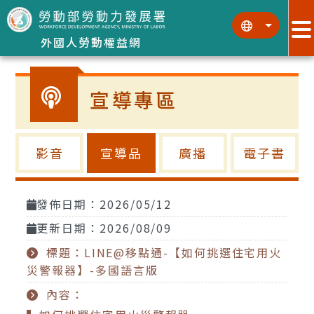
跳到主要內容區塊
:::
:::
外國人勞動權益網
宣導專區
影音
宣導品
廣播
電子書
發佈日期：2026/05/12
更新日期：2026/08/09
標題：LINE@移點通-【如何挑選住宅用火
災警報器】-多國語言版
內容：