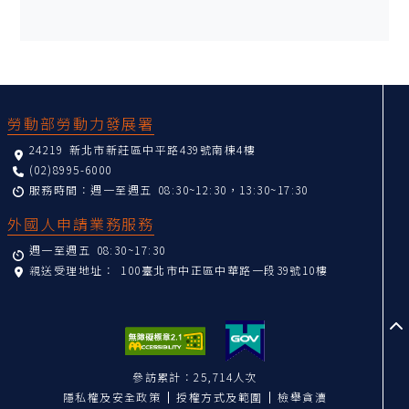
:::
勞動部勞動力發展署
24219 新北市新莊區中平路439號南棟4樓
(02)8995-6000
服務時間：週一至週五 08:30~12:30，13:30~17:30
外國人申請業務服務
週一至週五 08:30~17:30
親送受理地址：
100臺北市中正區中華路一段39號10樓
至
參訪累計：25,714人次
隱私權及安全政策
授權方式及範圍
檢舉貪瀆