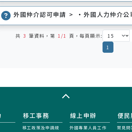
外國仲介認可申請 > •外國人力仲介
共
3
筆資料，第
1/1
頁，每頁顯示:
(current
1
收合
力
移工事務
線上申辦
便民
移工政策及申請規
外國專業人員工作
常見問