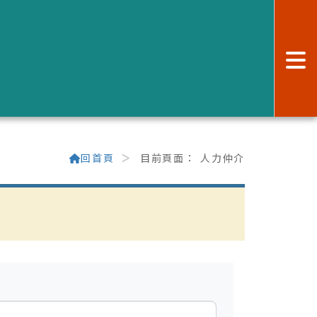
:
回首頁
目前頁面：
人力仲介