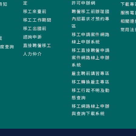
定
許可申辦網
須知
下載專
移工來臺前
聘僱移工前辦理國
服務電
內招募求才預約專
移工工作期間
相關連
區
移工出國前
常用法
移工申請案件網路
諮詢申訴
載
線上申辦系統
直接聘僱移工
進度查詢
移工直接聘僱申請
人力仲介
案件網路線上申辦
系統
雇主聘前講習專區
移工轉換雇主專區
移工行蹤不明及動
態查詢
移工網路線上申辦
與查詢下載系統