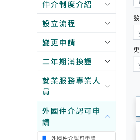
仲介制度介紹
設立流程
發
發
變更申請
二年期滿換證
更
更
就業服務專業人
員
外國仲介認可申
請
外國仲介認可申請