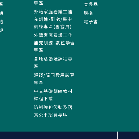
專區
區
宣導品
外籍家庭看護工補
話
廣播
充訓練-到宅/集中
結
電子書
訓練專區(舊會員)
規
外籍家庭看護工作
補充訓練-數位學習
專區
各地活動及課程專
區
通譯/陪同費用試算
專區
中文基礎訓練教材
課程下載
防制強迫勞動及落
實公平招募專區