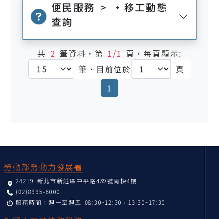
便民服務 > •移工動態
查詢
共
2
筆資料，第
1/1
頁，每頁顯示:
筆．目前位於
頁
(current)
1
:::
勞動部勞動力發展署
24219 新北市新莊區中平路439號南棟4樓
(02)8995-6000
服務時間：週一至週五 08:30~12:30，13:30~17:30