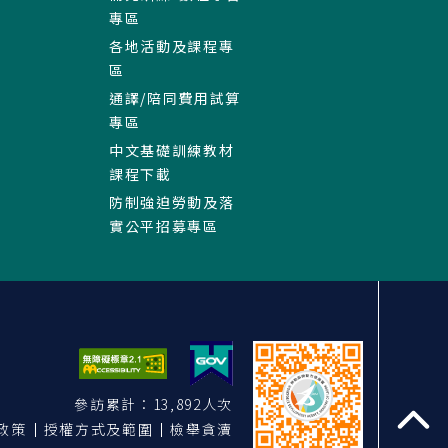
專區
各地活動及課程專
區
通譯/陪同費用試算
專區
中文基礎訓練教材
課程下載
防制強迫勞動及落
實公平招募專區
參訪累計：13,892人次
政策
授權方式及範圍
檢舉貪瀆
至