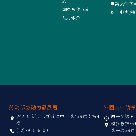
案
申請文件下
國際合作協定
線上申辦/
人力仲介
:::
勞動部勞動力發展署
外國人申請
24219 新北市新莊區中平路439號南棟4
週一至週五 08
樓
親送受理
(02)8995-6000
路一段39號