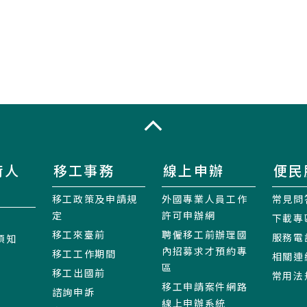
收合
術人
移工事務
線上申辦
便民
移工政策及申請規
外國專業人員工作
常見問
定
許可申辦網
下載專
移工來臺前
聘僱移工前辦理國
服務電
須知
內招募求才預約專
移工工作期間
相關連
區
移工出國前
常用法
移工申請案件網路
諮詢申訴
線上申辦系統