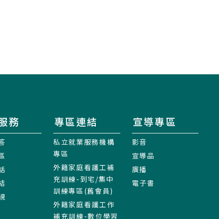
服務
專區連結
宣導專區
答
私立就業服務機構
影音
專區
區
宣導品
外籍家庭看護工補
話
廣播
充訓練-到宅/集中
結
電子書
訓練專區(舊會員)
規
外籍家庭看護工作
補充訓練-數位學習