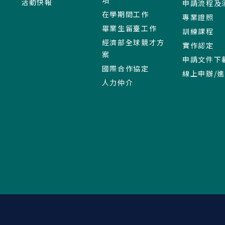
項
活動快報
申請流程及
在學期間工作
專業證照
畢業生留臺工作
訓練課程
經濟部全球競才方
實作認定
案
申請文件下
國際合作協定
線上申辦/
人力仲介
:::