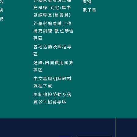
外籍家庭看護工補
話
廣播
充訓練-到宅/集中
結
電子書
訓練專區(舊會員)
規
外籍家庭看護工作
補充訓練-數位學習
專區
各地活動及課程專
區
通譯/陪同費用試算
專區
中文基礎訓練教材
課程下載
防制強迫勞動及落
實公平招募專區