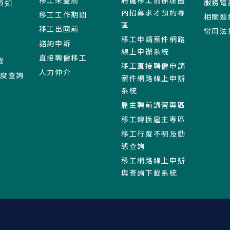
移工來臺前
聘僱移工前辦理國
服務電
須知
內招募求才預約專
移工工作期間
相關連
區
移工出國前
常用法
移工申請案件網路
諮詢申訴
線上申辦系統
直接聘僱移工
載
移工直接聘僱申請
人力仲介
進度查詢
案件網路線上申辦
系統
雇主聘前講習專區
移工轉換雇主專區
移工行蹤不明及動
態查詢
移工網路線上申辦
與查詢下載系統