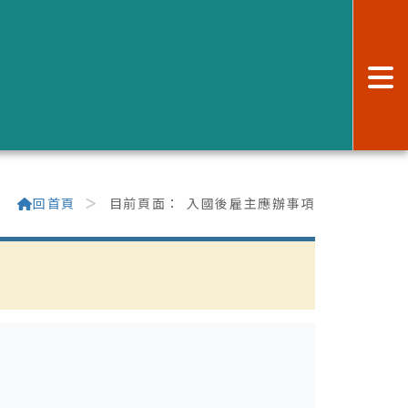
:
回首頁
目前頁面：
入國後雇主應辦事項