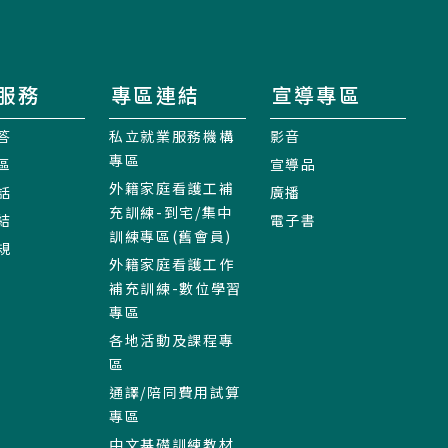
服務
專區連結
宣導專區
答
私立就業服務機構
影音
專區
區
宣導品
外籍家庭看護工補
話
廣播
充訓練-到宅/集中
結
電子書
訓練專區(舊會員)
規
外籍家庭看護工作
補充訓練-數位學習
專區
各地活動及課程專
區
通譯/陪同費用試算
專區
中文基礎訓練教材