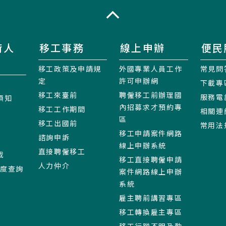
收合
術人
移工事務
線上申辦
便民
移工政策及申請規
外國專業人員工作
常見問
定
許可申辦網
下載專
移工來臺前
聘僱移工前辦理國
服務電
須知
內招募求才預約專
移工工作期間
相關連
區
移工出國前
常用法
移工申請案件網路
諮詢申訴
線上申辦系統
直接聘僱移工
載
移工直接聘僱申請
人力仲介
進度查詢
案件網路線上申辦
系統
雇主聘前講習專區
移工轉換雇主專區