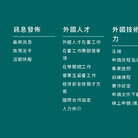
訊息發佈
外國人才
外國技
力
最新消息
外國人才在臺工作
政策法令
在臺工作應辦理事
法規
項
活動快報
申請流程及
在學期間工作
專業證照
畢業生留臺工作
訓練課程
經濟部全球競才方
實作認定
案
申請文件下
國際合作協定
線上申辦/
人力仲介