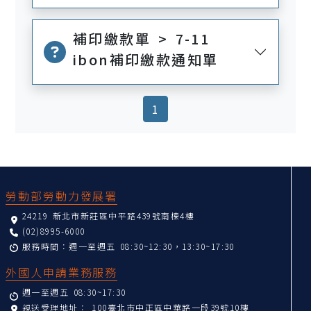
補印繳款單 > 7-11
ibon補印繳款通知單
(current)
1
:::
勞動部勞動力發展署
24219 新北市新莊區中平路439號南棟4樓
(02)8995-6000
服務時間：週一至週五 08:30~12:30，13:30~17:30
外國人申請業務服務
週一至週五 08:30~17:30
親送受理地址：
100臺北市中正區中華路一段39號10樓