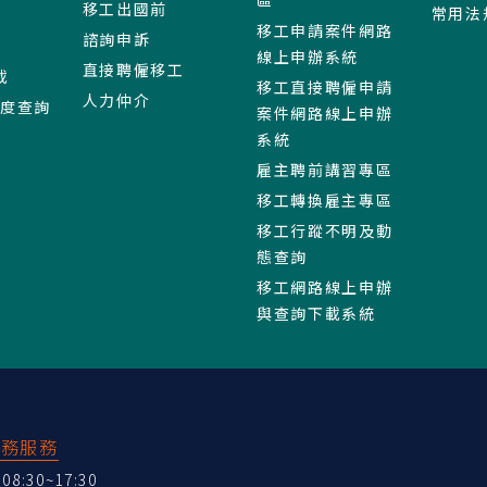
區
移工出國前
常用法
移工申請案件網路
諮詢申訴
線上申辦系統
直接聘僱移工
載
移工直接聘僱申請
人力仲介
進度查詢
案件網路線上申辦
系統
雇主聘前講習專區
移工轉換雇主專區
移工行蹤不明及動
態查詢
移工網路線上申辦
與查詢下載系統
業務服務
:30~17:30