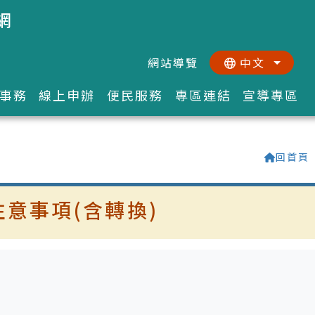
網
網站導覽
中文
:::
::
事務
線上申辦
便民服務
專區連結
宣導專區
回首頁
意事項(含轉換)