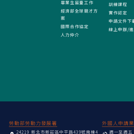
畢業生留臺工作
訓練課程
經濟部全球競才方
實作認定
案
申請文件下
國際合作協定
線上申辦/
人力仲介
:::
勞動部勞動力發展署
外國人申請
24219 新北市新莊區中平路439號南棟4
週一至週五 08