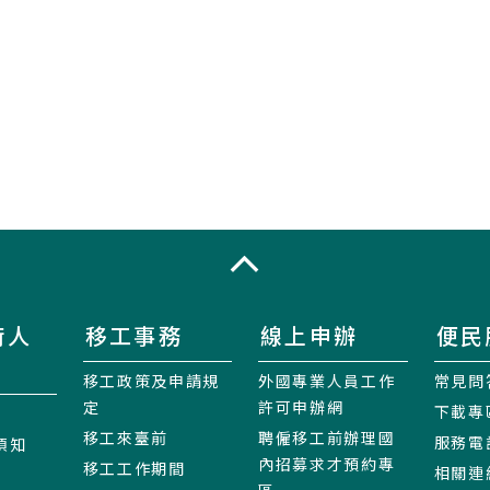
收合
術人
移工事務
線上申辦
便民
移工政策及申請規
外國專業人員工作
常見問
定
許可申辦網
下載專
移工來臺前
聘僱移工前辦理國
服務電
須知
內招募求才預約專
移工工作期間
相關連