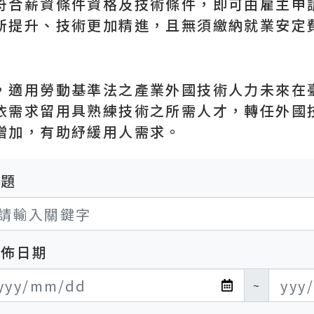
符合薪資條件資格及技術條件，即可由雇主申
所提升、技術更加精進，且無須繳納就業安定
，適用勞動基準法之產業外國技術人力未來在
依需求留用具熟練技術之所需人才，轉任外國
增加，有助紓緩用人需求。
標題
發佈日期
布日期開始
布日期結束
~