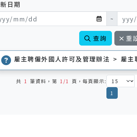
更新日期
新日期開始
新日期結束
~
查詢
重
雇主聘僱外國人許可及管理辦法 > 雇
共
1
筆資料，第
1/1
頁，每頁顯示:
(current
1