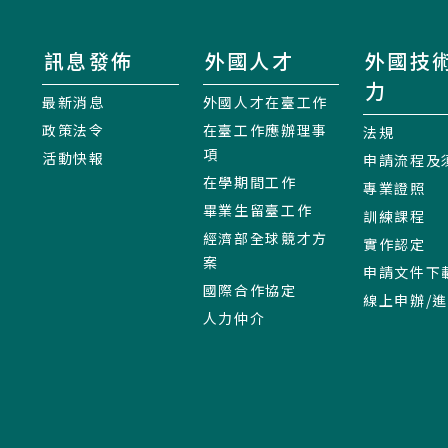
訊息發佈
外國人才
外國技
力
最新消息
外國人才在臺工作
政策法令
在臺工作應辦理事
法規
項
活動快報
申請流程及
在學期間工作
專業證照
畢業生留臺工作
訓練課程
經濟部全球競才方
實作認定
案
申請文件下
國際合作協定
線上申辦/
人力仲介