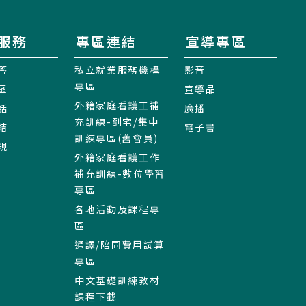
服務
專區連結
宣導專區
答
私立就業服務機構
影音
專區
區
宣導品
外籍家庭看護工補
話
廣播
充訓練-到宅/集中
結
電子書
訓練專區(舊會員)
規
外籍家庭看護工作
補充訓練-數位學習
專區
各地活動及課程專
區
通譯/陪同費用試算
專區
中文基礎訓練教材
課程下載