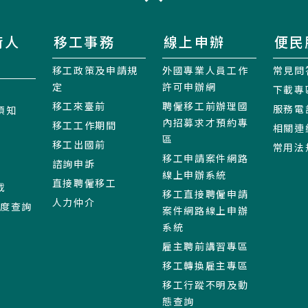
術人
移工事務
線上申辦
便民
移工政策及申請規
外國專業人員工作
常見問
定
許可申辦網
下載專
移工來臺前
聘僱移工前辦理國
服務電
須知
內招募求才預約專
移工工作期間
相關連
區
移工出國前
常用法
移工申請案件網路
諮詢申訴
線上申辦系統
直接聘僱移工
載
移工直接聘僱申請
人力仲介
進度查詢
案件網路線上申辦
系統
雇主聘前講習專區
移工轉換雇主專區
移工行蹤不明及動
態查詢