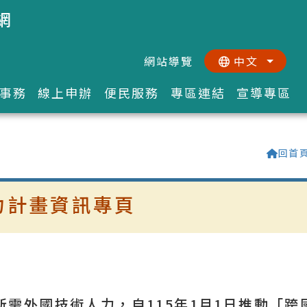
網
網站導覽
中文
:::
::
事務
線上申辦
便民服務
專區連結
宣導專區
回首
力計畫資訊專頁
需外國技術人力，自115年1月1日推動「